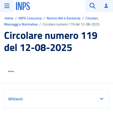
Vai al menu principale
Vai al contenuto principale
Vai al pie' di pagina
INPS ()
Ac
Apri cerca
Ti trovi in:
Home
INPS Comunica
Norme Atti e Sentenze
Circolari,
Messaggi e Normativa
Circolare numero 119 del 12-08-2025
Circolare numero 119
del 12-08-2025
Menu link servizio sezione
Dettaglio
Mittenti