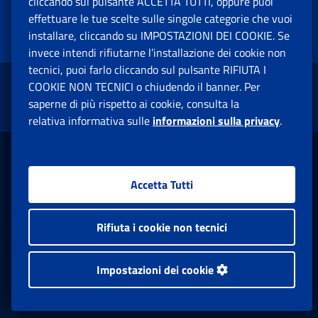
cliccando sul pulsante ACCETTA TUTTI, oppure puoi
Lasciaci la tua opinione
effettuare le tue scelte sulle singole categorie che vuoi
installare, cliccando su IMPOSTAZIONI DEI COOKIE. Se
invece intendi rifiutarne l’installazione dei cookie non
tecnici, puoi farlo cliccando sul pulsante RIFIUTA I
COOKIE NON TECNICI o chiudendo il banner. Per
Torna su
saperne di più rispetto ai cookie, consulta la
relativa informativa sulle
informazioni sulla privacy
.
Pensione e Previdenza
Accetta Tutti
Lavoro
Rifiuta i cookie non tecnici
Sostegni, Sussidi e Indennità
Impostazioni dei cookie
Imprese e Liberi Professionisti