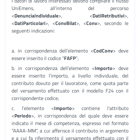
I datori di lavoro interessati devono compilare il flusso
UniEmens, all’interno del percorso
<
DenunciaIndividuale
>, <
DatiRetributivi
>,
<
DatiParticolari
>, <
ConvBilat
>, <
Conv
>, secondo le
seguenti indicazioni:
a. in corrispondenza dell’elemento <
CodConv
> deve
essere inserito il codice “
FAFP
”;
b. in corrispondenza dell’elemento <
Importo
> deve
essere inserito l’importo, a livello individuale, del
contributo dovuto per il lavoratore, come quota parte
del versamento effettuato con il modello F24 con il
corrispondente codice;
c. l’elemento <
Importo
> contiene l’attributo
<
Periodo
>, in corrispondenza del quale deve essere
indicato il mese di competenza, espresso nel formato
“AAAA-MM”, a cui afferisce il contributo in argomento
e a cui fa riferimento il versamento effettuato con il