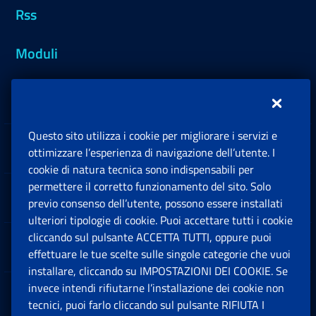
Rss
Moduli
Inps.design
Questo sito utilizza i cookie per migliorare i servizi e
Sedi e Contatti
ottimizzare l’esperienza di navigazione dell’utente. I
Ap
cookie di natura tecnica sono indispensabili per
permettere il corretto funzionamento del sito. Solo
Software
previo consenso dell’utente, possono essere installati
Ap
ulteriori tipologie di cookie. Puoi accettare tutti i cookie
cliccando sul pulsante ACCETTA TUTTI, oppure puoi
Note Legali
effettuare le tue scelte sulle singole categorie che vuoi
Ap
installare, cliccando su IMPOSTAZIONI DEI COOKIE. Se
invece intendi rifiutarne l’installazione dei cookie non
App mobile
Ap
tecnici, puoi farlo cliccando sul pulsante RIFIUTA I