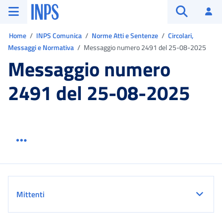
Vai al menu principale
Vai al contenuto principale
Vai al pie' di pagina
INPS ()
Ac
Apri cerca
Ti trovi in:
Home
INPS Comunica
Norme Atti e Sentenze
Circolari,
Messaggi e Normativa
Messaggio numero 2491 del 25-08-2025
Messaggio numero
2491 del 25-08-2025
Menu link servizio sezione
Dettaglio
Mittenti