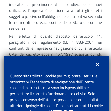
indicate, a prescindere dalla bandiera delle navi
utilizzate, l’impresa è considerata a tutti gli effetti
soggetto passivo dell’obbligazione contributiva secondo
le norme di sicurezza sociale dello Stato di comune
residenza.
Per effetto di quanto disposto dall’articolo 11,
paragrafo 4, del regolamento (CE) n. 883/2004, nei
confronti delle imprese di navigazione di cui all’articolo
6-ter del decreto-legge n. 457/1997 sussiste, quindi,
l’obbligo di versamento dei contributi dovuti in base al
vigente regime assicurativo e previdenziale italiano
per i marittimi imbarcati su navi battenti bandiera
Questo sito utilizza i cookie per migliorare i servizi e
italiana.
ottimizzare l’esperienza di navigazione dell’utente. I
In particolare, per tali marittimi, trovano applicazione
cookie di natura tecnica sono indispensabili per
le disposizioni assicurative e contributive previste dalla
permettere il corretto funzionamento del sito. Solo
legge 26 luglio 1984, n. 413, e dal regio decreto-legge
previo consenso dell’utente, possono essere installati
23 settembre 1937, n. 1918, convertito, con
ulteriori tipologie di cookie. Puoi accettare tutti i cookie
modificazioni, dalla legge 24 aprile 1938, n. 831,