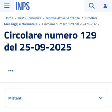
Vai al menu principale
Vai al contenuto principale
Vai al pie' di pagina
INPS ()
Ac
Apri cerca
Ti trovi in:
Home
INPS Comunica
Norme Atti e Sentenze
Circolari,
Messaggi e Normativa
Circolare numero 129 del 25-09-2025
Circolare numero 129
del 25-09-2025
Menu link servizio sezione
Dettaglio
Mittenti