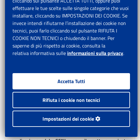
cliccando sul pulsante ACCETTA TUTTI, oppure puoi
nonché gli interventi di sostegno al reddito erogati dal
effettuare le tue scelte sulle singole categorie che vuoi
Fondo di solidarietà bilaterale del settore marittimo -
installare, cliccando su IMPOSTAZIONI DEI COOKIE. Se
Solimare.
invece intendi rifiutarne l’installazione dei cookie non
Ricorrendo, quindi, l’obbligo di versamento dei
tecnici, puoi farlo cliccando sul pulsante RIFIUTA I
contributi assicurativi e previdenziali, le imprese di
COOKIE NON TECNICI o chiudendo il banner. Per
navigazione interessate possono beneficiare
saperne di più rispetto ai cookie, consulta la
dell’esonero contributivo così come disposto
relativa informativa sulle
informazioni sulla privacy
.
dall’articolo 6-ter del decreto-legge n. 457/1997, con
riferimento ai marittimi italiani e dell’UE – in relazione
ai periodi di imbarco svolti a bordo delle navi annotate
Accetta Tutti
nell’elenco istituito ai sensi del D.M. n. 300/2023 - in
conformità agli orientamenti comunitari in materia di
aiuti di Stato ai trasporti marittimi di cui al punto 3.2
Rifiuta i cookie non tecnici
della Comunicazione C(2004)43 della Commissione
europea.
Impostazioni dei cookie
2.5 Legge regolatrice del contratto di arruolamento e