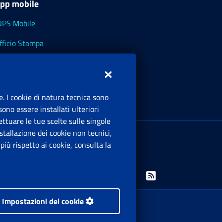
pp mobile
NPS Mobile
fficio Stampa
NPS - Museo Multimediale
NPS Cassetto Artigiani e Commercianti
e. I cookie di natura tecnica sono
ono essere installati ulteriori
ttuare le tue scelte sulle singole
ede Legale
: Via Ciro il Grande, 21
tallazione dei cookie non tecnici,
00144 Roma
iù rispetto ai cookie, consulta la
.IVA 02121151001
Facebook: Apre una nuova finestra
Twitter: Apre una nuova finestra
Whatsapp: Apre una nuova finestra
Youtube: Apre una nuova fine
Instagram: Apre una nuo
Linkedin: Apre una 
Rss: Apre una
Impostazioni dei cookie
 i diritti riservati.