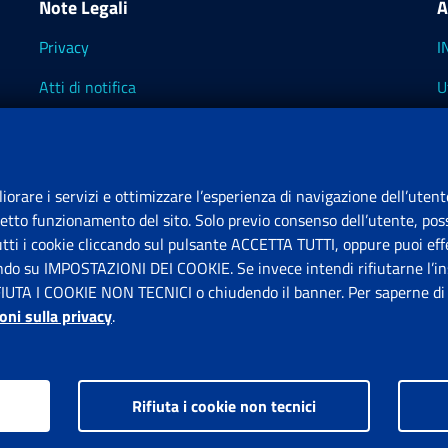
Note Legali
A
Privacy
I
Atti di notifica
U
Impostazioni dei cookie
I
I
liorare i servizi e ottimizzare l’esperienza di navigazione dell’utent
retto funzionamento del sito. Solo previo consenso dell’utente, poss
tutti i cookie cliccando sul pulsante ACCETTA TUTTI, oppure puoi effe
S
ando su IMPOSTAZIONI DEI COOKIE. Se invece intendi rifiutarne l’ins
FIUTA I COOKIE NON TECNICI o chiudendo il banner. Per saperne di p
P
oni sulla privacy
.
Rifiuta i cookie non tecnici
ps.gov.it © 1997-2026
Istituto Nazionale Previdenza Sociale.
Tutti