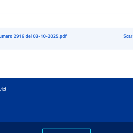
umero 2916 del 03-10-2025.pdf
Scar
vizi