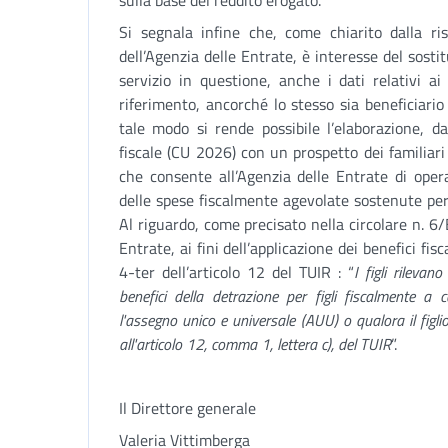
sulla base del reddito erogato.
Si segnala infine che, come chiarito dalla r
dell’Agenzia delle Entrate, è interesse del sostit
servizio in questione, anche i dati relativi ai
riferimento, ancorché lo stesso sia beneficiario
tale modo si rende possibile l’elaborazione, da 
fiscale (CU 2026) con un prospetto dei familiar
che consente all’Agenzia delle Entrate di opera
delle spese fiscalmente agevolate sostenute per 
Al riguardo, come precisato nella circolare n. 6
Entrate, ai fini dell’applicazione dei benefici fi
4-ter dell’articolo 12 del TUIR : “
I figli rilevan
benefici della detrazione per figli fiscalmente a c
l'assegno unico e universale (AUU) o qualora il figlio
all'articolo 12, comma 1, lettera c), del TUIR
”.
Il Direttore generale
Valeria Vittimberga