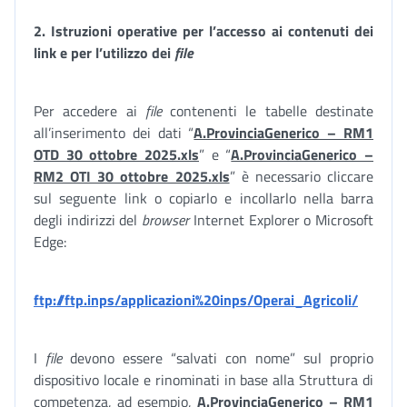
2. Istruzioni operative per l’accesso ai contenuti dei
link e per l’utilizzo dei
file
Per accedere ai
file
contenenti le tabelle destinate
all’inserimento dei dati “
A.ProvinciaGenerico – RM1
OTD 30 ottobre 2025.xls
” e “
A.ProvinciaGenerico –
RM2 OTI 30 ottobre 2025.xls
” è necessario cliccare
sul seguente link o copiarlo e incollarlo nella barra
degli indirizzi del
browser
Internet Explorer o Microsoft
Edge:
ftp://ftp.inps/applicazioni%20inps/Operai_Agricoli/
I
file
devono essere “salvati con nome” sul proprio
dispositivo locale e rinominati in base alla Struttura di
competenza, ad esempio,
A.ProvinciaGenerico – RM1