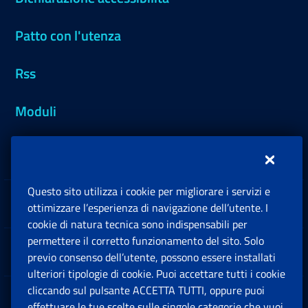
Patto con l'utenza
Rss
Moduli
Inps.design
Questo sito utilizza i cookie per migliorare i servizi e
Sedi e Contatti
ottimizzare l’esperienza di navigazione dell’utente. I
Ap
cookie di natura tecnica sono indispensabili per
permettere il corretto funzionamento del sito. Solo
Software
previo consenso dell’utente, possono essere installati
Ap
ulteriori tipologie di cookie. Puoi accettare tutti i cookie
cliccando sul pulsante ACCETTA TUTTI, oppure puoi
Note Legali
effettuare le tue scelte sulle singole categorie che vuoi
Ap