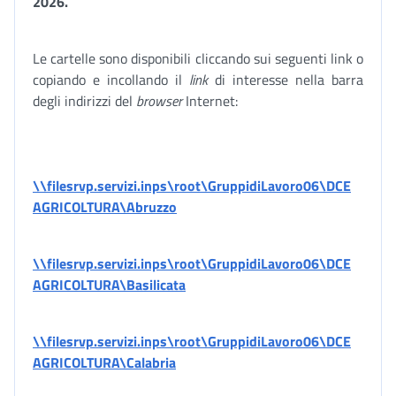
2026.
Le cartelle sono disponibili cliccando sui seguenti link o
copiando e incollando il
link
di interesse nella barra
degli indirizzi del
browser
Internet:
\\filesrvp.servizi.inps\root\GruppidiLavoro06\DCE
AGRICOLTURA\Abruzzo
\\filesrvp.servizi.inps\root\GruppidiLavoro06\DCE
AGRICOLTURA\Basilicata
\\filesrvp.servizi.inps\root\GruppidiLavoro06\DCE
AGRICOLTURA\Calabria