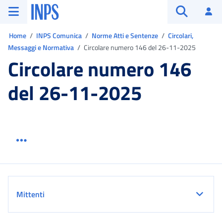
Vai al menu principale
Vai al contenuto principale
Vai al pie' di pagina
INPS ()
Ac
Apri cerca
Ti trovi in:
Home
INPS Comunica
Norme Atti e Sentenze
Circolari,
Messaggi e Normativa
Circolare numero 146 del 26-11-2025
Circolare numero 146
del 26-11-2025
Menu link servizio sezione
Dettaglio
Mittenti