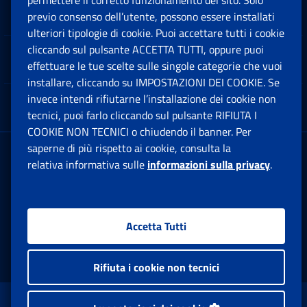
permettere il corretto funzionamento del sito. Solo
Software
previo consenso dell’utente, possono essere installati
Ap
ulteriori tipologie di cookie. Puoi accettare tutti i cookie
cliccando sul pulsante ACCETTA TUTTI, oppure puoi
Note Legali
effettuare le tue scelte sulle singole categorie che vuoi
Ap
installare, cliccando su IMPOSTAZIONI DEI COOKIE. Se
invece intendi rifiutarne l’installazione dei cookie non
App mobile
Ap
tecnici, puoi farlo cliccando sul pulsante RIFIUTA I
COOKIE NON TECNICI o chiudendo il banner. Per
saperne di più rispetto ai cookie, consulta la
Sede Legale
: Via Ciro il Grande, 21
relativa informativa sulle
informazioni sulla privacy
.
00144 Roma
P.IVA 02121151001
Accetta Tutti
Facebook: Apre una nuova finestra
Twitter: Apre una nuova finestra
Whatsapp: Apre una nuova fi
Youtube: Apre una nuo
Instagram: Apre
Linkedin:
Rs
Rifiuta i cookie non tecnici