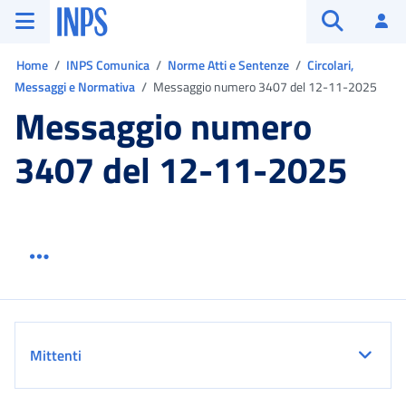
Vai al menu principale
Vai al contenuto principale
Vai al pie' di pagina
INPS ()
Ac
Apri cerca
Ti trovi in:
Home
INPS Comunica
Norme Atti e Sentenze
Circolari,
Messaggi e Normativa
Messaggio numero 3407 del 12-11-2025
Messaggio numero
3407 del 12-11-2025
Menu link servizio sezione
Dettaglio
Mittenti