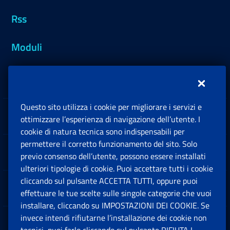
Rss
Moduli
Inps.design
Questo sito utilizza i cookie per migliorare i servizi e
Sedi e Contatti
ottimizzare l’esperienza di navigazione dell’utente. I
Ap
cookie di natura tecnica sono indispensabili per
permettere il corretto funzionamento del sito. Solo
Software
previo consenso dell’utente, possono essere installati
Ap
ulteriori tipologie di cookie. Puoi accettare tutti i cookie
cliccando sul pulsante ACCETTA TUTTI, oppure puoi
Note Legali
effettuare le tue scelte sulle singole categorie che vuoi
Ap
installare, cliccando su IMPOSTAZIONI DEI COOKIE. Se
invece intendi rifiutarne l’installazione dei cookie non
App mobile
Ap