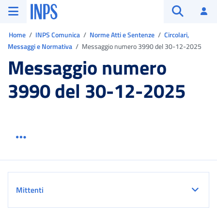
Vai al menu principale
Vai al contenuto principale
Vai al pie' di pagina
INPS ()
Ac
Apri cerca
Ti trovi in:
Home
INPS Comunica
Norme Atti e Sentenze
Circolari,
Messaggi e Normativa
Messaggio numero 3990 del 30-12-2025
Messaggio numero
3990 del 30-12-2025
Menu link servizio sezione
Dettaglio
Mittenti