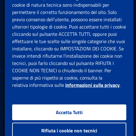
cookie di natura tecnica sono indispensabili per
permettere il corretto funzionamento del sito. Solo
Software
previo consenso dell’utente, possono essere installati
Ap
ulteriori tipologie di cookie. Puoi accettare tutti i cookie
cliccando sul pulsante ACCETTA TUTTI, oppure puoi
Note Legali
effettuare le tue scelte sulle singole categorie che vuoi
Ap
installare, cliccando su IMPOSTAZIONI DEI COOKIE. Se
invece intendi rifiutarne l’installazione dei cookie non
App mobile
Ap
tecnici, puoi farlo cliccando sul pulsante RIFIUTA I
COOKIE NON TECNICI o chiudendo il banner. Per
saperne di più rispetto ai cookie, consulta la
Sede Legale
: Via Ciro il Grande, 21
relativa informativa sulle
informazioni sulla privacy
.
00144 Roma
P.IVA 02121151001
Accetta Tutti
Facebook: Apre una nuova finestra
Twitter: Apre una nuova finestra
Whatsapp: Apre una nuova fi
Youtube: Apre una nuo
Instagram: Apre
Linkedin:
Rs
Rifiuta i cookie non tecnici