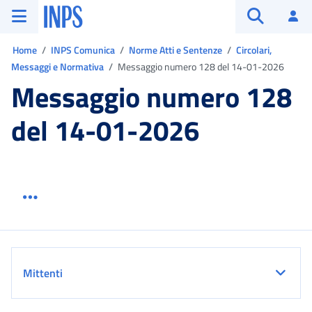
Vai al menu principale
Vai al contenuto principale
Vai al pie' di pagina
INPS ()
Ac
Apri cerca
Ti trovi in:
Home
INPS Comunica
Norme Atti e Sentenze
Circolari,
Messaggi e Normativa
Messaggio numero 128 del 14-01-2026
Messaggio numero 128
del 14-01-2026
Menu link servizio sezione
Dettaglio
Mittenti