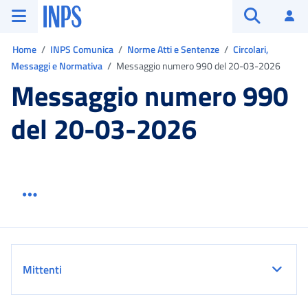
Vai al menu principale
Vai al contenuto principale
Vai al pie' di pagina
INPS ()
Ac
Apri cerca
Ti trovi in:
Home
INPS Comunica
Norme Atti e Sentenze
Circolari,
Messaggi e Normativa
Messaggio numero 990 del 20-03-2026
Messaggio numero 990
del 20-03-2026
Menu link servizio sezione
Dettaglio
Mittenti