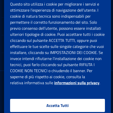
Questo sito utilizza i cookie per migliorare i servizi e
Sedi e Contatti
ottimizzare l’esperienza di navigazione dell’utente. I
Ap
cookie di natura tecnica sono indispensabili per
permettere il corretto funzionamento del sito. Solo
Software
previo consenso dell’utente, possono essere installati
Ap
ulteriori tipologie di cookie. Puoi accettare tutti i cookie
cliccando sul pulsante ACCETTA TUTTI, oppure puoi
Note Legali
effettuare le tue scelte sulle singole categorie che vuoi
Ap
installare, cliccando su IMPOSTAZIONI DEI COOKIE. Se
invece intendi rifiutarne l’installazione dei cookie non
App mobile
Ap
tecnici, puoi farlo cliccando sul pulsante RIFIUTA I
COOKIE NON TECNICI o chiudendo il banner. Per
saperne di più rispetto ai cookie, consulta la
Sede Legale
: Via Ciro il Grande, 21
relativa informativa sulle
informazioni sulla privacy
.
00144 Roma
P.IVA 02121151001
Accetta Tutti