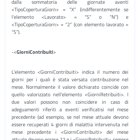
dalla sommatoria delle giornate aventi
<TipoCoperturaGiorn> = “X” (indifferentemente se
l’elemento <Lavorato> = “S” o “N”) e
<TipoCoperturaGiorn> = “2” (con elemento lavorato =
“S”).
-<
GiorniContribuiti
>
L’elemento <GiorniContribuiti> indica il numero dei
giorni per i quali è stata versata contribuzione nel
mese. Normalmente il valore dichiarato coincide con
quello valorizzato nell’elemento <GiorniRetribuiti>. I
due valori possono non coincidere in caso di
adeguamenti riferiti a eventi verificatisi nel mese
precedente (ad esempio, se nel mese attuale devono
essere recuperati 4 giorni di malattia intervenuta nel
mese precedente i <GiorniContribuiti> del mese
attuale devono essere 22 e i <GiorniRetribuiti> sempre