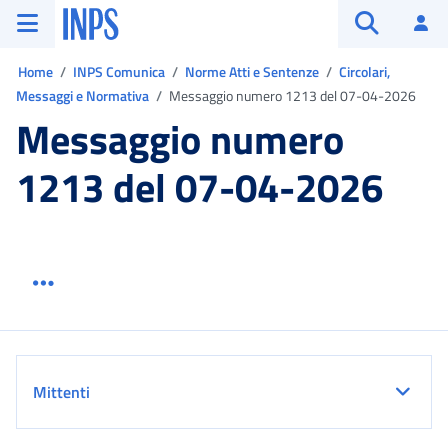
Vai al menu principale
Vai al contenuto principale
Vai al pie' di pagina
INPS ()
Ac
Apri cerca
Ti trovi in:
Home
INPS Comunica
Norme Atti e Sentenze
Circolari,
Messaggi e Normativa
Messaggio numero 1213 del 07-04-2026
Messaggio numero
1213 del 07-04-2026
Menu link servizio sezione
Dettaglio
Mittenti