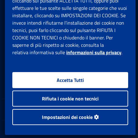
Amministrazione trasparente
cliccando sul pulsante ACCETTA TUTTI, oppure puoi
effettuare le tue scelte sulle singole categorie che vuoi
installare, cliccando su IMPOSTAZIONI DEI COOKIE. Se
Dichiarazione accessibilità
invece intendi rifiutarne l’installazione dei cookie non
tecnici, puoi farlo cliccando sul pulsante RIFIUTA I
Patto con l'utenza
COOKIE NON TECNICI o chiudendo il banner. Per
saperne di più rispetto ai cookie, consulta la
Rss
relativa informativa sulle
informazioni sulla privacy
.
Moduli
Accetta Tutti
Inps.design
Rifiuta i cookie non tecnici
Sedi e Contatti
Ap
Impostazioni dei cookie
Software
Ap