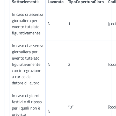
Sottoelementi:
Lavorato
TipoCoperturaGiorn
Cod
In caso di assenza
giornaliera per
N
1
[cod
evento tutelato
figurativamente
In caso di assenza
giornaliera per
evento tutelato
figurativamente
N
2
[cod
con integrazione
a carico del
datore di lavoro
In caso di giorni
festivi e di riposo
“0”
[cod
per i quali non è
N
prevista