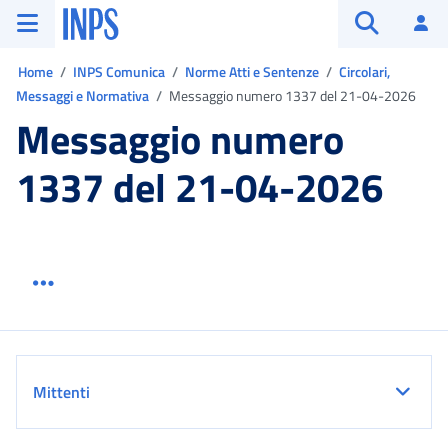
Vai al menu principale
Vai al contenuto principale
Vai al pie' di pagina
INPS ()
Ac
Apri cerca
Ti trovi in:
Home
INPS Comunica
Norme Atti e Sentenze
Circolari,
Messaggi e Normativa
Messaggio numero 1337 del 21-04-2026
Messaggio numero
1337 del 21-04-2026
Menu link servizio sezione
Dettaglio
Mittenti