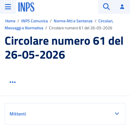
Vai al menu principale
Vai al contenuto principale
Vai al pie' di pagina
INPS ()
Ac
Apri cerca
Ti trovi in:
Home
INPS Comunica
Norme Atti e Sentenze
Circolari,
Messaggi e Normativa
Circolare numero 61 del 26-05-2026
Circolare numero 61 del
26-05-2026
Menu link servizio sezione
Dettaglio
Mittenti