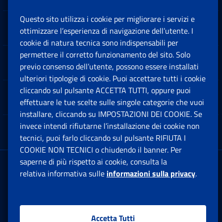
Questo sito utilizza i cookie per migliorare i servizi e
Sedi e Contatti
ottimizzare l’esperienza di navigazione dell’utente. I
Ap
cookie di natura tecnica sono indispensabili per
permettere il corretto funzionamento del sito. Solo
Software
previo consenso dell’utente, possono essere installati
Ap
ulteriori tipologie di cookie. Puoi accettare tutti i cookie
cliccando sul pulsante ACCETTA TUTTI, oppure puoi
Note Legali
effettuare le tue scelte sulle singole categorie che vuoi
Ap
installare, cliccando su IMPOSTAZIONI DEI COOKIE. Se
invece intendi rifiutarne l’installazione dei cookie non
App mobile
Ap
tecnici, puoi farlo cliccando sul pulsante RIFIUTA I
COOKIE NON TECNICI o chiudendo il banner. Per
saperne di più rispetto ai cookie, consulta la
Sede Legale
: Via Ciro il Grande, 21
relativa informativa sulle
informazioni sulla privacy
.
00144 Roma
P.IVA 02121151001
Accetta Tutti