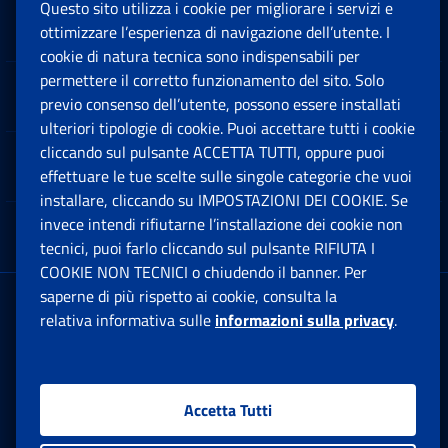
Questo sito utilizza i cookie per migliorare i servizi e
Sedi e Contatti
ottimizzare l’esperienza di navigazione dell’utente. I
Ap
cookie di natura tecnica sono indispensabili per
permettere il corretto funzionamento del sito. Solo
Software
previo consenso dell’utente, possono essere installati
Ap
ulteriori tipologie di cookie. Puoi accettare tutti i cookie
cliccando sul pulsante ACCETTA TUTTI, oppure puoi
Note Legali
effettuare le tue scelte sulle singole categorie che vuoi
Ap
installare, cliccando su IMPOSTAZIONI DEI COOKIE. Se
invece intendi rifiutarne l’installazione dei cookie non
App mobile
Ap
tecnici, puoi farlo cliccando sul pulsante RIFIUTA I
COOKIE NON TECNICI o chiudendo il banner. Per
saperne di più rispetto ai cookie, consulta la
Sede Legale
: Via Ciro il Grande, 21
relativa informativa sulle
informazioni sulla privacy
.
00144 Roma
P.IVA 02121151001
Accetta Tutti