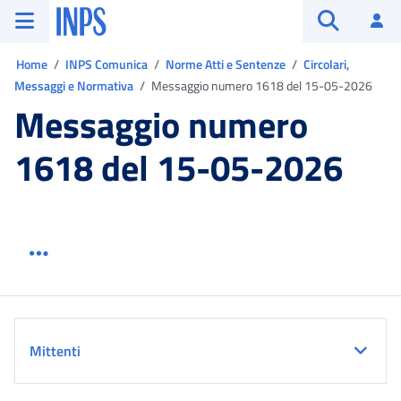
Vai al menu principale
Vai al contenuto principale
Vai al pie' di pagina
INPS ()
Ac
Apri cerca
Ti trovi in:
Home
INPS Comunica
Norme Atti e Sentenze
Circolari,
Messaggi e Normativa
Messaggio numero 1618 del 15-05-2026
Messaggio numero
1618 del 15-05-2026
Menu link servizio sezione
Dettaglio
Mittenti