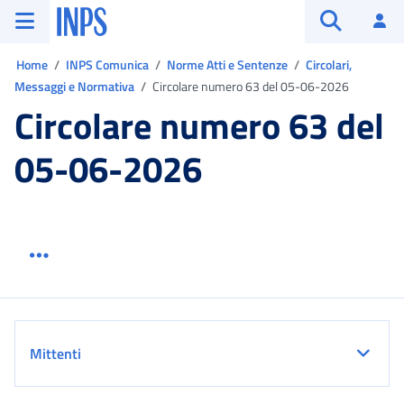
Vai al menu principale
Vai al contenuto principale
Vai al pie' di pagina
INPS ()
Ac
Apri cerca
Ti trovi in:
Home
INPS Comunica
Norme Atti e Sentenze
Circolari,
Messaggi e Normativa
Circolare numero 63 del 05-06-2026
Circolare numero 63 del
05-06-2026
Menu link servizio sezione
Dettaglio
Mittenti