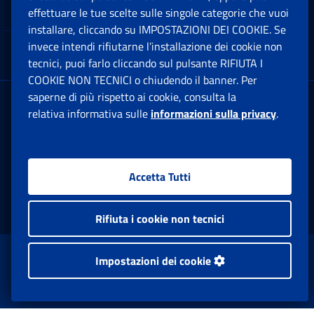
Note Legali
effettuare le tue scelte sulle singole categorie che vuoi
Ap
installare, cliccando su IMPOSTAZIONI DEI COOKIE. Se
invece intendi rifiutarne l’installazione dei cookie non
App mobile
Ap
tecnici, puoi farlo cliccando sul pulsante RIFIUTA I
COOKIE NON TECNICI o chiudendo il banner. Per
saperne di più rispetto ai cookie, consulta la
Sede Legale
: Via Ciro il Grande, 21
relativa informativa sulle
informazioni sulla privacy
.
00144 Roma
P.IVA 02121151001
Accetta Tutti
Facebook: Apre una nuova finestra
Twitter: Apre una nuova finestra
Whatsapp: Apre una nuova fi
Youtube: Apre una nuo
Instagram: Apre
Linkedin:
Rs
Rifiuta i cookie non tecnici
www.inps.gov.it © 1997-2026
Impostazioni dei cookie
Istituto Nazionale Previdenza Sociale.
Tutti i diritti riservati.