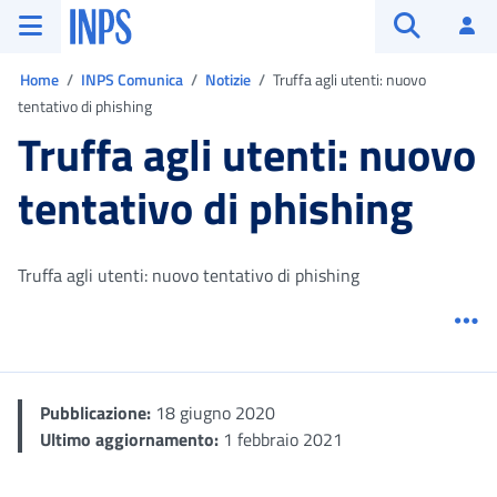
Vai al menu principale
Vai al contenuto principale
Vai al pie' di pagina
INPS ()
Ac
Apri cerca
Ti trovi in:
Home
INPS Comunica
Notizie
Truffa agli utenti: nuovo
tentativo di phishing
Truffa agli utenti: nuovo
tentativo di phishing
Truffa agli utenti: nuovo tentativo di phishing
Me
Pubblicazione:
18 giugno 2020
Ultimo aggiornamento:
1 febbraio 2021