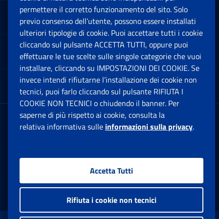
permettere il corretto funzionamento del sito. Solo
Software
previo consenso dell’utente, possono essere installati
Ap
ulteriori tipologie di cookie. Puoi accettare tutti i cookie
cliccando sul pulsante ACCETTA TUTTI, oppure puoi
Note Legali
effettuare le tue scelte sulle singole categorie che vuoi
Ap
installare, cliccando su IMPOSTAZIONI DEI COOKIE. Se
invece intendi rifiutarne l’installazione dei cookie non
App mobile
Ap
tecnici, puoi farlo cliccando sul pulsante RIFIUTA I
COOKIE NON TECNICI o chiudendo il banner. Per
saperne di più rispetto ai cookie, consulta la
Sede Legale
: Via Ciro il Grande, 21
relativa informativa sulle
informazioni sulla privacy
.
00144 Roma
P.IVA 02121151001
Accetta Tutti
Facebook: Apre una nuova finestra
Twitter: Apre una nuova finestra
Whatsapp: Apre una nuova fi
Youtube: Apre una nuo
Instagram: Apre
Linkedin:
Rs
Rifiuta i cookie non tecnici