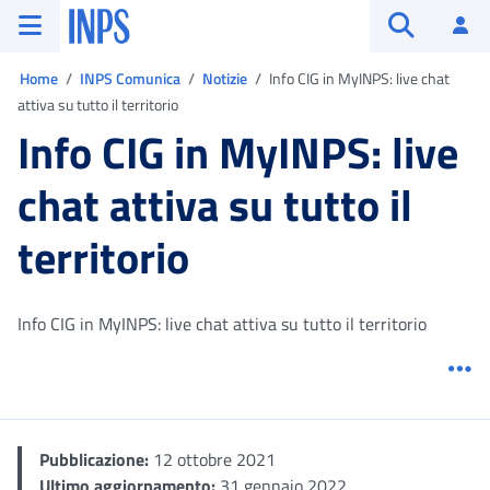
Vai al menu principale
Vai al contenuto principale
Vai al pie' di pagina
INPS ()
Ac
Apri cerca
Ti trovi in:
Home
INPS Comunica
Notizie
Info CIG in MyINPS: live chat
attiva su tutto il territorio
Info CIG in MyINPS: live
chat attiva su tutto il
territorio
Info CIG in MyINPS: live chat attiva su tutto il territorio
Me
Pubblicazione:
12 ottobre 2021
Ultimo aggiornamento:
31 gennaio 2022