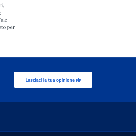
i,
;
Tale
sto per
Lasciaci la tua opinione