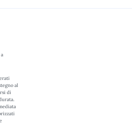
 a
erati
stegno al
rsi di
durata.
mmediata
orizzati
e