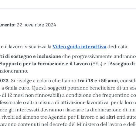
amento:
22 novembre 2024
 il lavoro: visualizza la
Video guida interattiva
dedicata.
i di sostegno e inclusione
che progressivamente andranno
Supporto per la Formazione e il Lavoro
(SFL) e l’
Assegno di
nzioneranno.
2023
. Si rivolge a coloro che hanno
tra i 18 e i 59 anni
, consid
e a 6mila euro. Questi soggetti potranno beneficiare di un so
di 12 mesi non rinnovabili) a condizione che frequentino co
essionale o altra misura di attivazione lavorativa, per la loro 
voro gli interessati dovranno rilasciare la dichiarazione di i
 rivolti ad almeno tre Agenzie per il lavoro o ad altri enti aut
i saranno contenuti nel decreto del Ministero del lavoro e dell