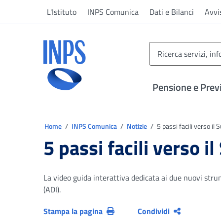
Vai al menu principale
Vai al contenuto principale
Vai al pie' di pagina
L'Istituto
INPS Comunica
Dati e Bilanci
Avvi
INPS ()
Pensione e Prev
Ti trovi in:
Home
INPS Comunica
Notizie
5 passi facili verso il 
5 passi facili verso i
La video guida interattiva dedicata ai due nuovi strum
(ADI).
Stampa la pagina
Condividi