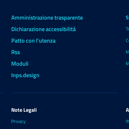
Amministrazione trasparente
S
Dichiarazione accessibilità
T
Patto con l'utenza
C
Rss
M
Moduli
M
Inps.design
Note Legali
A
Privacy
I