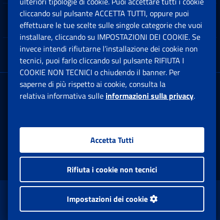
ulteriori tipologie di cookie. Puoi accettare tutti i cookie
cliccando sul pulsante ACCETTA TUTTI, oppure puoi
Note Legali
effettuare le tue scelte sulle singole categorie che vuoi
Ap
installare, cliccando su IMPOSTAZIONI DEI COOKIE. Se
invece intendi rifiutarne l’installazione dei cookie non
App mobile
Ap
tecnici, puoi farlo cliccando sul pulsante RIFIUTA I
COOKIE NON TECNICI o chiudendo il banner. Per
saperne di più rispetto ai cookie, consulta la
Sede Legale
: Via Ciro il Grande, 21
relativa informativa sulle
informazioni sulla privacy
.
00144 Roma
P.IVA 02121151001
Accetta Tutti
Facebook: Apre una nuova finestra
Twitter: Apre una nuova finestra
Whatsapp: Apre una nuova fi
Youtube: Apre una nuo
Instagram: Apre
Linkedin:
Rs
Rifiuta i cookie non tecnici
www.inps.gov.it © 1997-2026
Impostazioni dei cookie
Istituto Nazionale Previdenza Sociale.