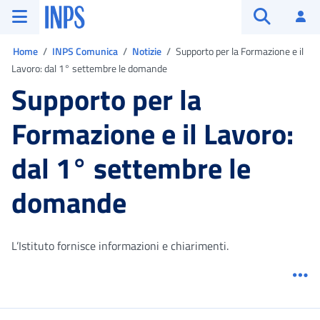
Vai al menu principale
Vai al contenuto principale
Vai al pie' di pagina
INPS ()
Ac
Apri cerca
Ti trovi in:
Home
INPS Comunica
Notizie
Supporto per la Formazione e il
Lavoro: dal 1° settembre le domande
Supporto per la
Formazione e il Lavoro:
dal 1° settembre le
domande
L’Istituto fornisce informazioni e chiarimenti.
Me