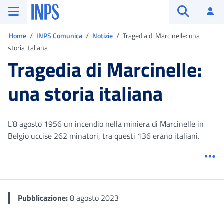
Vai al menu principale
Vai al contenuto principale
Vai al pie' di pagina
INPS ()
Ac
Apri cerca
Ti trovi in:
Home
INPS Comunica
Notizie
Tragedia di Marcinelle: una
storia italiana
Tragedia di Marcinelle:
una storia italiana
L’8 agosto 1956 un incendio nella miniera di Marcinelle in
Belgio uccise 262 minatori, tra questi 136 erano italiani.
Me
Pubblicazione:
8 agosto 2023