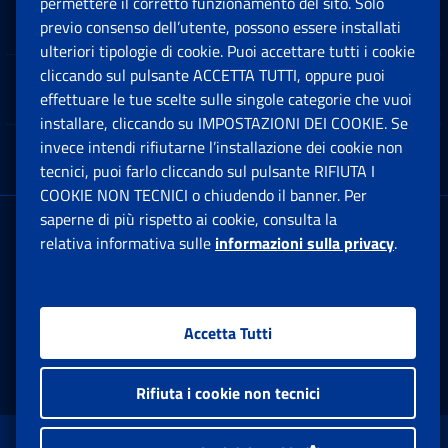
permettere il corretto funzionamento del sito. Solo
Software
previo consenso dell’utente, possono essere installati
Ap
ulteriori tipologie di cookie. Puoi accettare tutti i cookie
cliccando sul pulsante ACCETTA TUTTI, oppure puoi
Note Legali
effettuare le tue scelte sulle singole categorie che vuoi
Ap
installare, cliccando su IMPOSTAZIONI DEI COOKIE. Se
invece intendi rifiutarne l’installazione dei cookie non
App mobile
Ap
tecnici, puoi farlo cliccando sul pulsante RIFIUTA I
COOKIE NON TECNICI o chiudendo il banner. Per
saperne di più rispetto ai cookie, consulta la
Sede Legale
: Via Ciro il Grande, 21
relativa informativa sulle
informazioni sulla privacy
.
00144 Roma
P.IVA 02121151001
Accetta Tutti
Facebook: Apre una nuova finestra
Twitter: Apre una nuova finestra
Whatsapp: Apre una nuova fi
Youtube: Apre una nuo
Instagram: Apre
Linkedin:
Rs
Rifiuta i cookie non tecnici