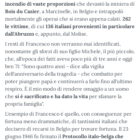
incendio di vaste proporzioni
che devastò la miniera di
Bois du Cazier
, a Marcinelle, in Belgio e intrappolò
mortalmente gli operai che si erano appena calati.
262
le vittime
, di cui
136 italiani provenienti in particolare
dall'Abruzzo
e, appunto, dal Molise.
I resti di Francesco non verranno mai identificati,
nonostante gli sforzi di suo figlio Michele, il più piccolo,
che, all'epoca dei fatti aveva poco più di tre anni e oggi
ben 71: "Sono quattro anni - dice alla vigilia
dell'anniversario della tragedia - che combatto per
poter piangere papà e continuerò a farlo fino all'ultimo
respiro. È il mio modo di rendere omaggio a un uomo
che
si è sacrificato e ha dato la vita
per sfamare la
propria famiglia".
L'esempio di Francesco è quello, con conseguenze per
fortuna meno drammatiche, di tantissimi italiani che
decisero di recarsi in Belgio per trovare fortuna. Il 23
giugno 1946 fu firmato il
Protocollo italo-belga che