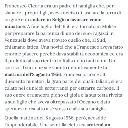
Francesco Cicoria era un padre di famiglia che, per
sfamare i propri figli, aveva deciso di lasciare la terra di
origine e di
andare in Belgio a lavorare come
minatore
. A fine luglio del 1956 era tornato in Molise
per preparare la partenza di uno dei suoi ragazzi in
Venezuela dove aveva trovato quello che, al Sud,
chiamano fatica. Una novità che a Francesco aveva fatto
enorme piacere perché dava stabilità economica ed era
il preludio al suo rientro in Italia dopo tanti anni. Un
sorriso, il suo, che si è spento definitivamente
la
mattina dell'8 agosto 1956
. Francesco, come altri
duecento minatori, la gran parte dei quali italiani, si era
calato nei cunicoli sotterranei per estrarre carbone. Il
suo cuore era ancora pieno di gioia e la sua testa rivolta
a suo figlio che aveva oltrepassato l'Oceano e dato
speranza e riscatto a sé stesso e alla sua famiglia.
Quella mattina dell’8 agosto 1956, però, accadde
l'imponderabile. Una scintilla elettrica
scatenò un