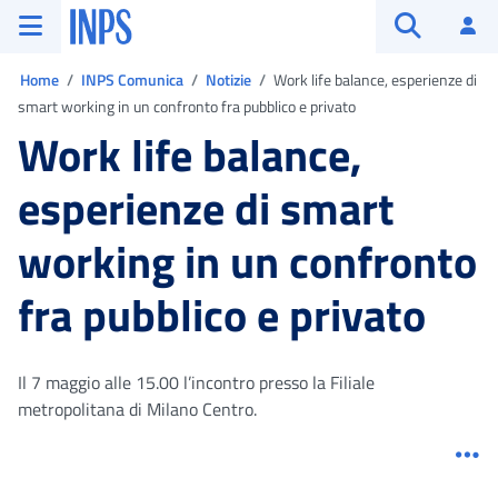
Vai al menu principale
Vai al contenuto principale
Vai al pie' di pagina
INPS ()
Ac
Apri cerca
Ti trovi in:
Home
INPS Comunica
Notizie
Work life balance, esperienze di
smart working in un confronto fra pubblico e privato
Work life balance,
esperienze di smart
working in un confronto
fra pubblico e privato
Il 7 maggio alle 15.00 l’incontro presso la Filiale
metropolitana di Milano Centro.
Me