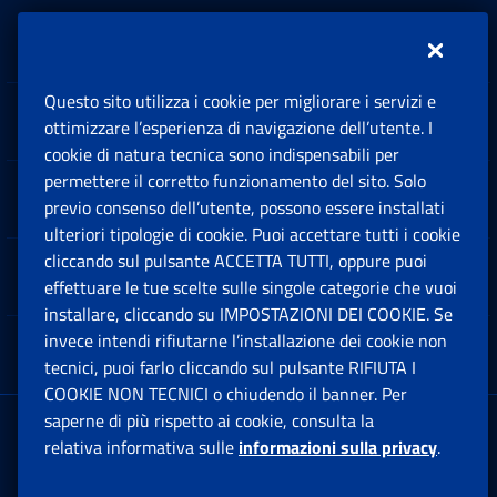
Inps.design
Questo sito utilizza i cookie per migliorare i servizi e
Sedi e Contatti
ottimizzare l’esperienza di navigazione dell’utente. I
Ap
cookie di natura tecnica sono indispensabili per
permettere il corretto funzionamento del sito. Solo
Software
previo consenso dell’utente, possono essere installati
Ap
ulteriori tipologie di cookie. Puoi accettare tutti i cookie
cliccando sul pulsante ACCETTA TUTTI, oppure puoi
Note Legali
effettuare le tue scelte sulle singole categorie che vuoi
Ap
installare, cliccando su IMPOSTAZIONI DEI COOKIE. Se
invece intendi rifiutarne l’installazione dei cookie non
App mobile
Ap
tecnici, puoi farlo cliccando sul pulsante RIFIUTA I
COOKIE NON TECNICI o chiudendo il banner. Per
saperne di più rispetto ai cookie, consulta la
Sede Legale
: Via Ciro il Grande, 21
relativa informativa sulle
informazioni sulla privacy
.
00144 Roma
P.IVA 02121151001