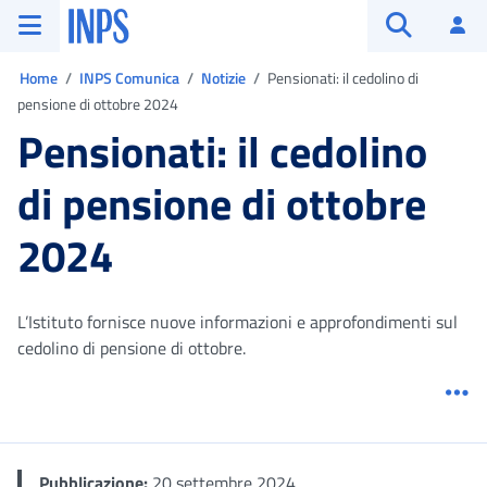
Vai al menu principale
Vai al contenuto principale
Vai al pie' di pagina
INPS ()
Ac
Apri cerca
Ti trovi in:
Home
INPS Comunica
Notizie
Pensionati: il cedolino di
pensione di ottobre 2024
Pensionati: il cedolino
di pensione di ottobre
2024
L’Istituto fornisce nuove informazioni e approfondimenti sul
cedolino di pensione di ottobre.
Me
Pubblicazione:
20 settembre 2024