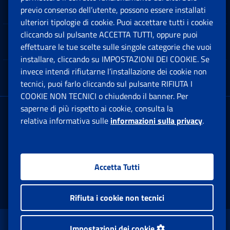
Software
previo consenso dell’utente, possono essere installati
Ap
ulteriori tipologie di cookie. Puoi accettare tutti i cookie
cliccando sul pulsante ACCETTA TUTTI, oppure puoi
Note Legali
effettuare le tue scelte sulle singole categorie che vuoi
Ap
installare, cliccando su IMPOSTAZIONI DEI COOKIE. Se
invece intendi rifiutarne l’installazione dei cookie non
App mobile
Ap
tecnici, puoi farlo cliccando sul pulsante RIFIUTA I
COOKIE NON TECNICI o chiudendo il banner. Per
saperne di più rispetto ai cookie, consulta la
Sede Legale
: Via Ciro il Grande, 21
relativa informativa sulle
informazioni sulla privacy
.
00144 Roma
P.IVA 02121151001
Accetta Tutti
Facebook: Apre una nuova finestra
Twitter: Apre una nuova finestra
Whatsapp: Apre una nuova fi
Youtube: Apre una nuo
Instagram: Apre
Linkedin:
Rs
Rifiuta i cookie non tecnici
www.inps.gov.it © 1997-2026
Impostazioni dei cookie