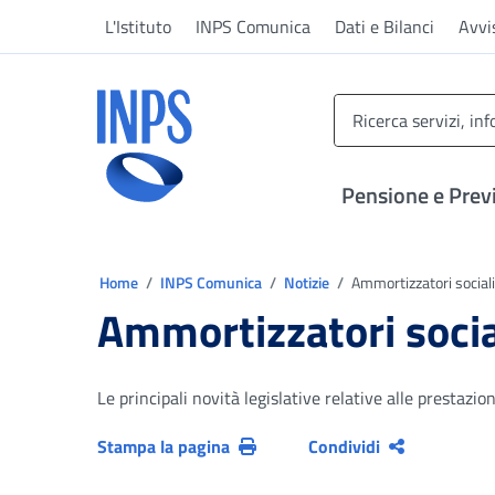
Vai al menu principale
Vai al contenuto principale
Vai al pie' di pagina
L'Istituto
INPS Comunica
Dati e Bilanci
Avvi
INPS ()
Pensione e Prev
Ti trovi in:
Home
INPS Comunica
Notizie
Ammortizzatori sociali
Ammortizzatori socia
Le principali novità legislative relative alle prestazion
Stampa la pagina
Condividi