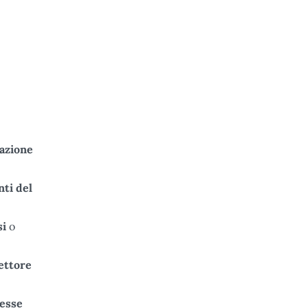
azione
ti del
si
o
ettore
resse