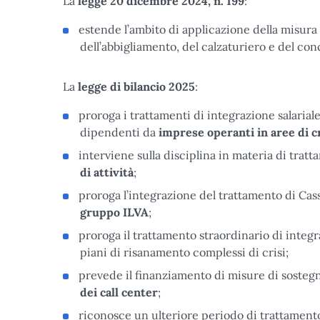
La
legge 20 dicembre 2024, n. 199
:
estende l’ambito di applicazione della misura
dell’abbigliamento, del calzaturiero e del con
La
legge di bilancio 2025
:
proroga i trattamenti di integrazione salariale
dipendenti da
imprese operanti in aree di c
interviene sulla disciplina in materia di trat
di attività
;
proroga l’integrazione del trattamento di Cas
gruppo ILVA
;
proroga il trattamento straordinario di integr
piani di risanamento complessi di crisi;
prevede il finanziamento di misure di sostegn
dei
call center
;
riconosce un ulteriore periodo di trattamento 