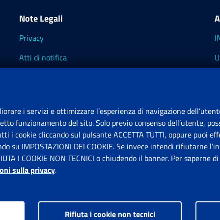
Note Legali
A
Privacy
I
Atti di notifica
U
Impostazioni dei cookie
I
I
liorare i servizi e ottimizzare l’esperienza di navigazione dell’utent
retto funzionamento del sito. Solo previo consenso dell’utente, poss
tutti i cookie cliccando sul pulsante ACCETTA TUTTI, oppure puoi effe
S
ando su IMPOSTAZIONI DEI COOKIE. Se invece intendi rifiutarne l’ins
FIUTA I COOKIE NON TECNICI o chiudendo il banner. Per saperne di p
P
oni sulla privacy
.
Rifiuta i cookie non tecnici