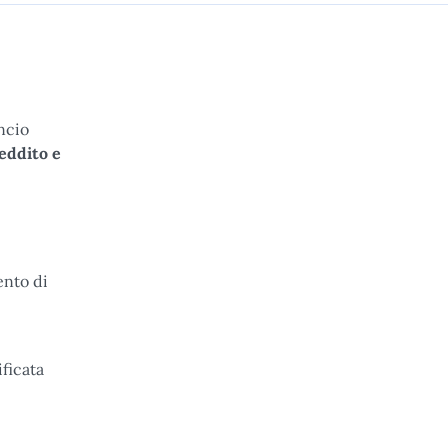
ncio
eddito e
ento di
ficata