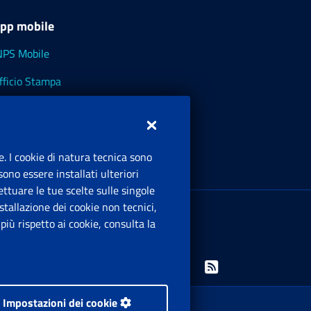
pp mobile
NPS Mobile
fficio Stampa
NPS - Museo Multimediale
NPS Cassetto Artigiani e Commercianti
e. I cookie di natura tecnica sono
ono essere installati ulteriori
ttuare le tue scelte sulle singole
ede Legale
: Via Ciro il Grande, 21
tallazione dei cookie non tecnici,
00144 Roma
iù rispetto ai cookie, consulta la
.IVA 02121151001
Facebook: Apre una nuova finestra
Twitter: Apre una nuova finestra
Whatsapp: Apre una nuova finestra
Youtube: Apre una nuova fine
Instagram: Apre una nuo
Linkedin: Apre una 
Rss: Apre una
Impostazioni dei cookie