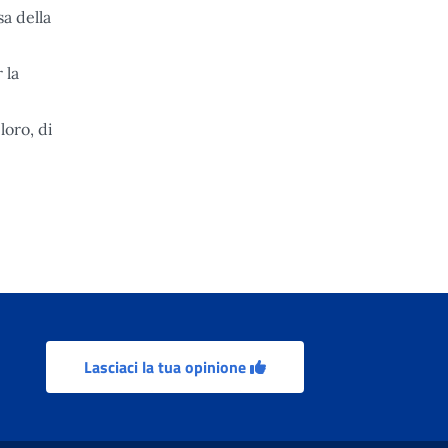
a della
 la
loro, di
Lasciaci la tua opinione