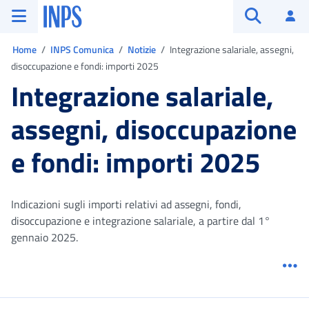
Vai al menu principale
Vai al contenuto principale
Vai al pie' di pagina
INPS ()
Ac
Apri cerca
Ti trovi in:
Home
INPS Comunica
Notizie
Integrazione salariale, assegni,
disoccupazione e fondi: importi 2025
Integrazione salariale,
assegni, disoccupazione
e fondi: importi 2025
Indicazioni sugli importi relativi ad assegni, fondi,
disoccupazione e integrazione salariale, a partire dal 1°
gennaio 2025.
Me