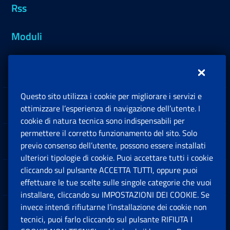
Rss
Moduli
Inps.design
Questo sito utilizza i cookie per migliorare i servizi e
Sedi e Contatti
ottimizzare l’esperienza di navigazione dell’utente. I
Ap
cookie di natura tecnica sono indispensabili per
permettere il corretto funzionamento del sito. Solo
Software
previo consenso dell’utente, possono essere installati
Ap
ulteriori tipologie di cookie. Puoi accettare tutti i cookie
cliccando sul pulsante ACCETTA TUTTI, oppure puoi
Note Legali
effettuare le tue scelte sulle singole categorie che vuoi
Ap
installare, cliccando su IMPOSTAZIONI DEI COOKIE. Se
invece intendi rifiutarne l’installazione dei cookie non
App mobile
Ap
tecnici, puoi farlo cliccando sul pulsante RIFIUTA I