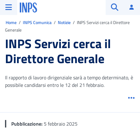
Vai al menu principale
Vai al contenuto principale
Vai al pie' di pagina
INPS ()
Ac
Apri cerca
Ti trovi in:
Home
INPS Comunica
Notizie
INPS Servizi cerca il Direttore
Generale
INPS Servizi cerca il
Direttore Generale
Il rapporto di lavoro dirigenziale sarà a tempo determinato, è
possibile candidarsi entro le 12 del 21 febbraio.
Me
Pubblicazione:
5 febbraio 2025