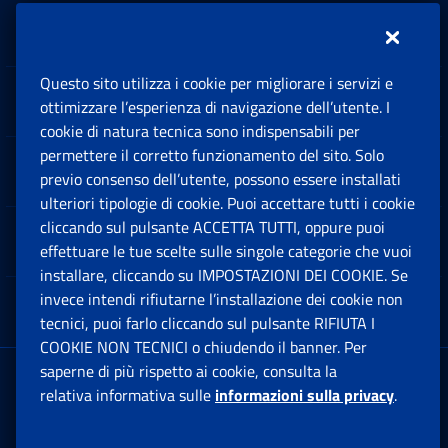
Inps.design
Questo sito utilizza i cookie per migliorare i servizi e
Sedi e Contatti
ottimizzare l’esperienza di navigazione dell’utente. I
Ap
cookie di natura tecnica sono indispensabili per
permettere il corretto funzionamento del sito. Solo
Software
previo consenso dell’utente, possono essere installati
Ap
ulteriori tipologie di cookie. Puoi accettare tutti i cookie
cliccando sul pulsante ACCETTA TUTTI, oppure puoi
Note Legali
effettuare le tue scelte sulle singole categorie che vuoi
Ap
installare, cliccando su IMPOSTAZIONI DEI COOKIE. Se
invece intendi rifiutarne l’installazione dei cookie non
App mobile
Ap
tecnici, puoi farlo cliccando sul pulsante RIFIUTA I
COOKIE NON TECNICI o chiudendo il banner. Per
saperne di più rispetto ai cookie, consulta la
Sede Legale
: Via Ciro il Grande, 21
relativa informativa sulle
informazioni sulla privacy
.
00144 Roma
P.IVA 02121151001