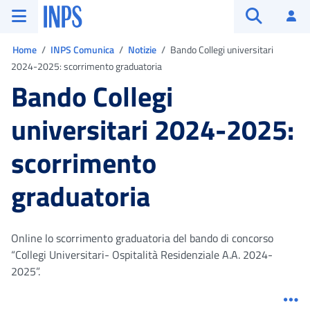
Vai al menu principale
Vai al contenuto principale
Vai al pie' di pagina
INPS ()
Ac
Apri cerca
Ti trovi in:
Home
INPS Comunica
Notizie
Bando Collegi universitari
2024-2025: scorrimento graduatoria
Bando Collegi
universitari 2024-2025:
scorrimento
graduatoria
Online lo scorrimento graduatoria del bando di concorso
“Collegi Universitari- Ospitalità Residenziale A.A. 2024-
2025”.