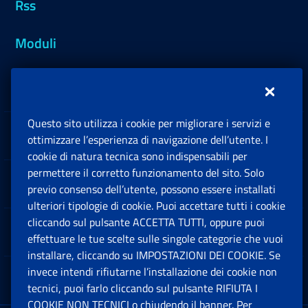
Rss
Moduli
Inps.design
Questo sito utilizza i cookie per migliorare i servizi e
Sedi e Contatti
ottimizzare l’esperienza di navigazione dell’utente. I
Ap
cookie di natura tecnica sono indispensabili per
permettere il corretto funzionamento del sito. Solo
Software
previo consenso dell’utente, possono essere installati
Ap
ulteriori tipologie di cookie. Puoi accettare tutti i cookie
cliccando sul pulsante ACCETTA TUTTI, oppure puoi
Note Legali
effettuare le tue scelte sulle singole categorie che vuoi
Ap
installare, cliccando su IMPOSTAZIONI DEI COOKIE. Se
invece intendi rifiutarne l’installazione dei cookie non
App mobile
Ap
tecnici, puoi farlo cliccando sul pulsante RIFIUTA I
COOKIE NON TECNICI o chiudendo il banner. Per