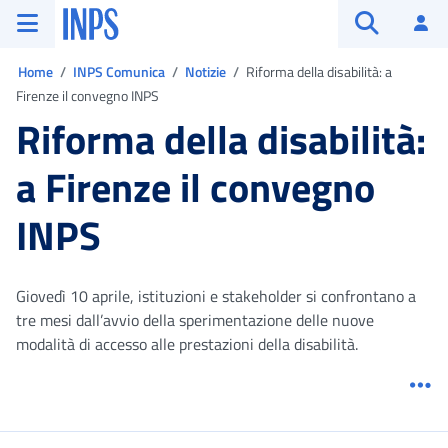
Vai al menu principale
Vai al contenuto principale
Vai al pie' di pagina
INPS ()
Ac
Apri cerca
Ti trovi in:
Home
INPS Comunica
Notizie
Riforma della disabilità: a
Firenze il convegno INPS
Riforma della disabilità:
a Firenze il convegno
INPS
Giovedì 10 aprile, istituzioni e stakeholder si confrontano a
tre mesi dall’avvio della sperimentazione delle nuove
modalità di accesso alle prestazioni della disabilità.
Me