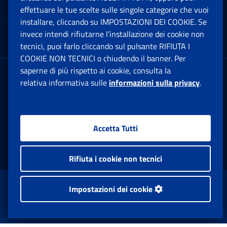
Note Legali
effettuare le tue scelte sulle singole categorie che vuoi
Ap
installare, cliccando su IMPOSTAZIONI DEI COOKIE. Se
invece intendi rifiutarne l’installazione dei cookie non
App mobile
Ap
tecnici, puoi farlo cliccando sul pulsante RIFIUTA I
COOKIE NON TECNICI o chiudendo il banner. Per
saperne di più rispetto ai cookie, consulta la
Sede Legale
: Via Ciro il Grande, 21
relativa informativa sulle
informazioni sulla privacy
.
00144 Roma
P.IVA 02121151001
Accetta Tutti
Facebook: Apre una nuova finestra
Twitter: Apre una nuova finestra
Whatsapp: Apre una nuova fi
Youtube: Apre una nuo
Instagram: Apre
Linkedin:
Rs
Rifiuta i cookie non tecnici
www.inps.gov.it © 1997-2026
Impostazioni dei cookie
Istituto Nazionale Previdenza Sociale.
Tutti i diritti riservati.