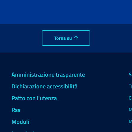
Torna su
Amministrazione trasparente
S
Dichiarazione accessibilità
T
Patto con l'utenza
C
Rss
M
Moduli
M