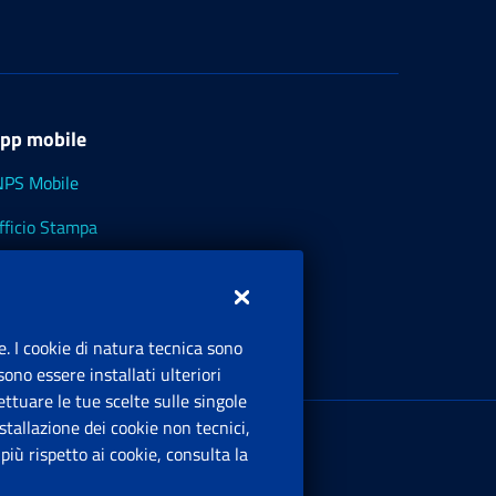
pp mobile
NPS Mobile
fficio Stampa
NPS - Museo Multimediale
NPS Cassetto Artigiani e Commercianti
e. I cookie di natura tecnica sono
ono essere installati ulteriori
ttuare le tue scelte sulle singole
ede Legale
: Via Ciro il Grande, 21
tallazione dei cookie non tecnici,
00144 Roma
iù rispetto ai cookie, consulta la
.IVA 02121151001