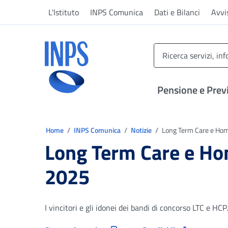
Vai al menu principale
Vai al contenuto principale
Vai al pie' di pagina
L'Istituto
INPS Comunica
Dati e Bilanci
Avvi
INPS ()
Pensione e Prev
Ti trovi in:
Home
INPS Comunica
Notizie
Long Term Care e Home
Long Term Care e Ho
2025
I vincitori e gli idonei dei bandi di concorso LTC e HCP.