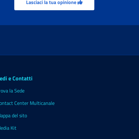
Lasciaci la tua opinione
edi e Contatti
rova la Sede
ontact Center Multicanale
appa del sito
edia Kit