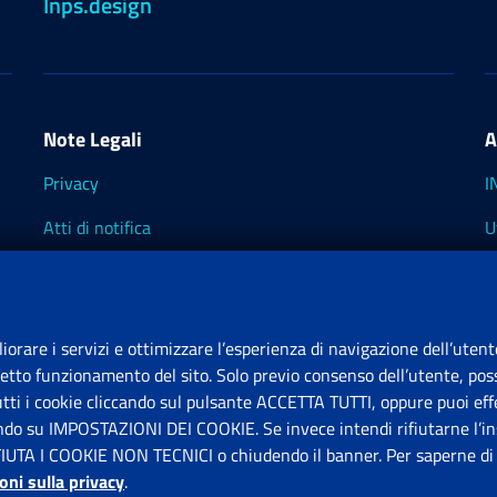
Inps.design
Note Legali
A
Privacy
I
Atti di notifica
U
Impostazioni dei cookie
I
I
liorare i servizi e ottimizzare l’esperienza di navigazione dell’utent
retto funzionamento del sito. Solo previo consenso dell’utente, poss
tutti i cookie cliccando sul pulsante ACCETTA TUTTI, oppure puoi effe
S
ando su IMPOSTAZIONI DEI COOKIE. Se invece intendi rifiutarne l’ins
FIUTA I COOKIE NON TECNICI o chiudendo il banner. Per saperne di p
P
oni sulla privacy
.