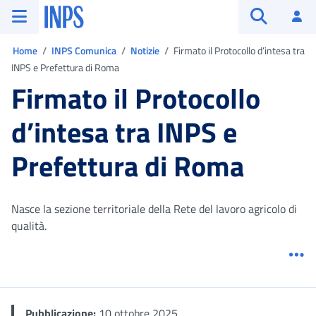
Vai al menu principale
Vai al contenuto principale
Vai al pie' di pagina
INPS ()
Ac
Apri cerca
Ti trovi in:
Home
INPS Comunica
Notizie
Firmato il Protocollo d’intesa tra
INPS e Prefettura di Roma
Firmato il Protocollo
d’intesa tra INPS e
Prefettura di Roma
Nasce la sezione territoriale della Rete del lavoro agricolo di
qualità.
Me
Pubblicazione:
10 ottobre 2025