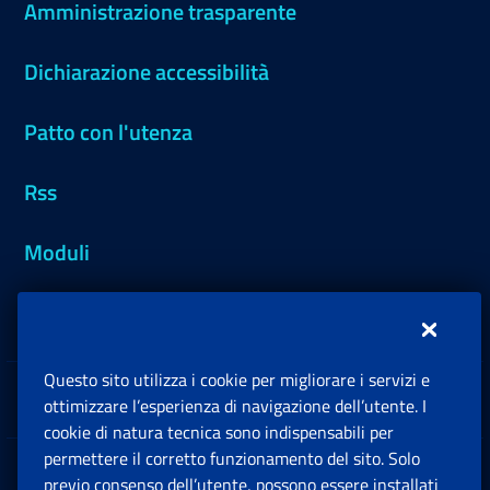
Amministrazione trasparente
Dichiarazione accessibilità
Patto con l'utenza
Rss
Moduli
Inps.design
Questo sito utilizza i cookie per migliorare i servizi e
Sedi e Contatti
ottimizzare l’esperienza di navigazione dell’utente. I
Ap
cookie di natura tecnica sono indispensabili per
permettere il corretto funzionamento del sito. Solo
Software
previo consenso dell’utente, possono essere installati
Ap