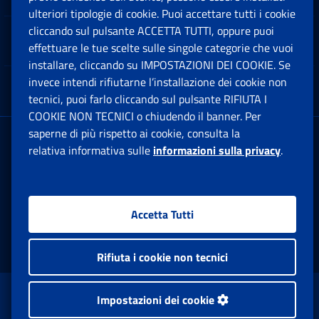
ulteriori tipologie di cookie. Puoi accettare tutti i cookie
cliccando sul pulsante ACCETTA TUTTI, oppure puoi
Note Legali
effettuare le tue scelte sulle singole categorie che vuoi
Ap
installare, cliccando su IMPOSTAZIONI DEI COOKIE. Se
invece intendi rifiutarne l’installazione dei cookie non
App mobile
Ap
tecnici, puoi farlo cliccando sul pulsante RIFIUTA I
COOKIE NON TECNICI o chiudendo il banner. Per
saperne di più rispetto ai cookie, consulta la
Sede Legale
: Via Ciro il Grande, 21
relativa informativa sulle
informazioni sulla privacy
.
00144 Roma
P.IVA 02121151001
Accetta Tutti
Facebook: Apre una nuova finestra
Twitter: Apre una nuova finestra
Whatsapp: Apre una nuova fi
Youtube: Apre una nuo
Instagram: Apre
Linkedin:
Rs
Rifiuta i cookie non tecnici
www.inps.gov.it © 1997-2026
Impostazioni dei cookie
Istituto Nazionale Previdenza Sociale.