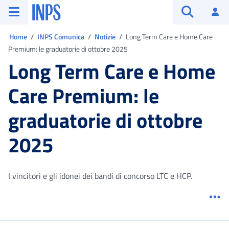
Vai al menu principale
Vai al contenuto principale
Vai al pie' di pagina
INPS ()
Ac
Apri cerca
Ti trovi in:
Home
INPS Comunica
Notizie
Long Term Care e Home Care
Premium: le graduatorie di ottobre 2025
Long Term Care e Home
Care Premium: le
graduatorie di ottobre
2025
I vincitori e gli idonei dei bandi di concorso LTC e HCP.
Me