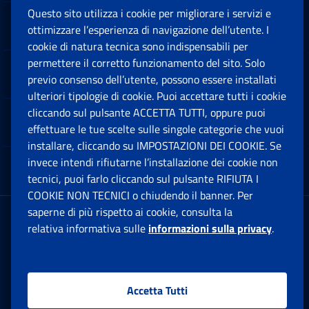
Questo sito utilizza i cookie per migliorare i servizi e
Sedi e Contatti
ottimizzare l’esperienza di navigazione dell’utente. I
Ap
cookie di natura tecnica sono indispensabili per
permettere il corretto funzionamento del sito. Solo
Software
previo consenso dell’utente, possono essere installati
Ap
ulteriori tipologie di cookie. Puoi accettare tutti i cookie
cliccando sul pulsante ACCETTA TUTTI, oppure puoi
Note Legali
effettuare le tue scelte sulle singole categorie che vuoi
Ap
installare, cliccando su IMPOSTAZIONI DEI COOKIE. Se
invece intendi rifiutarne l’installazione dei cookie non
App mobile
Ap
tecnici, puoi farlo cliccando sul pulsante RIFIUTA I
COOKIE NON TECNICI o chiudendo il banner. Per
saperne di più rispetto ai cookie, consulta la
Sede Legale
: Via Ciro il Grande, 21
relativa informativa sulle
informazioni sulla privacy
.
00144 Roma
P.IVA 02121151001
Accetta Tutti