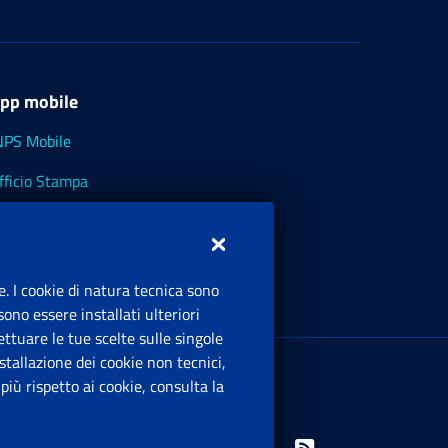
pp mobile
NPS Mobile
fficio Stampa
NPS - Museo Multimediale
NPS Cassetto Artigiani e Commercianti
e. I cookie di natura tecnica sono
ono essere installati ulteriori
ttuare le tue scelte sulle singole
ede Legale
: Via Ciro il Grande, 21
tallazione dei cookie non tecnici,
00144 Roma
iù rispetto ai cookie, consulta la
.IVA 02121151001