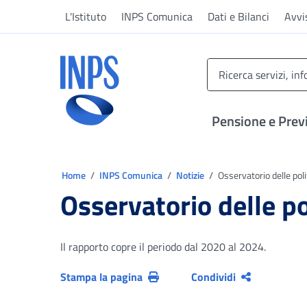
Vai al menu principale
Vai al contenuto principale
Vai al pie' di pagina
L'Istituto
INPS Comunica
Dati e Bilanci
Avvi
INPS ()
Pensione e Prev
Ti trovi in:
Home
INPS Comunica
Notizie
Osservatorio delle poli
Osservatorio delle po
Il rapporto copre il periodo dal 2020 al 2024.
Stampa la pagina
Condividi