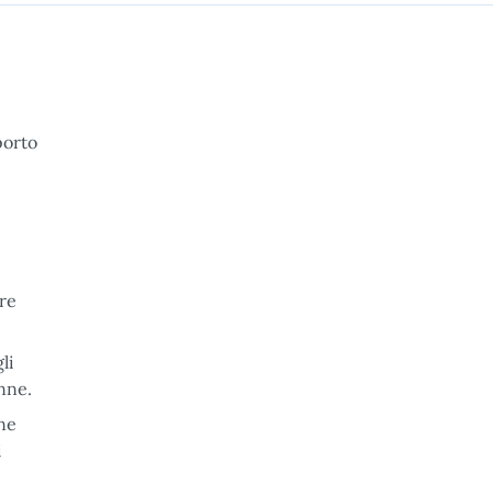
pporto
tre
li
onne.
ne
i