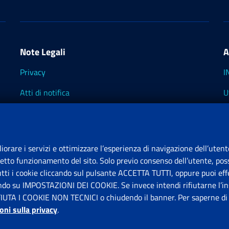
Note Legali
A
Privacy
I
Atti di notifica
U
Impostazioni dei cookie
I
I
liorare i servizi e ottimizzare l’esperienza di navigazione dell’utent
retto funzionamento del sito. Solo previo consenso dell’utente, poss
tutti i cookie cliccando sul pulsante ACCETTA TUTTI, oppure puoi effe
S
ando su IMPOSTAZIONI DEI COOKIE. Se invece intendi rifiutarne l’ins
FIUTA I COOKIE NON TECNICI o chiudendo il banner. Per saperne di p
P
oni sulla privacy
.