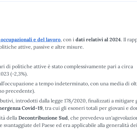
 occupazionali e del lavoro
, con i
dati relativi al 2024
. Il ra
litiche attive, passive e altre misure.
ri di politiche attive è stato complessivamente pari a circa
2023 (-2,3%).
vi all’occupazione a tempo indeterminato, con una media di ol
nno precedente).
tivi, introdotti dalla legge 178/2020, finalizzati a mitigare g
ergenza Covid-19
, tra cui gli esoneri totali per giovani e d
ità della
Decontribuzione Sud
, che prevedeva un'agevolazio
e svantaggiate del Paese ed era applicabile alla generalità de