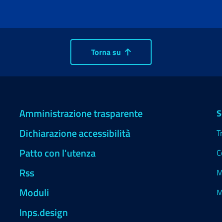
Torna su
Amministrazione trasparente
S
Dichiarazione accessibilità
T
Patto con l'utenza
C
Rss
M
Moduli
M
Inps.design