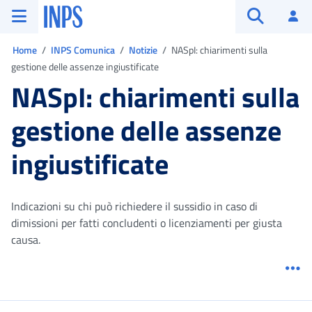
Vai al menu principale
Vai al contenuto principale
Vai al pie' di pagina
INPS ()
Ac
Apri cerca
Ti trovi in:
Home
INPS Comunica
Notizie
NASpI: chiarimenti sulla
gestione delle assenze ingiustificate
NASpI: chiarimenti sulla
gestione delle assenze
ingiustificate
Indicazioni su chi può richiedere il sussidio in caso di
dimissioni per fatti concludenti o licenziamenti per giusta
causa.
Me