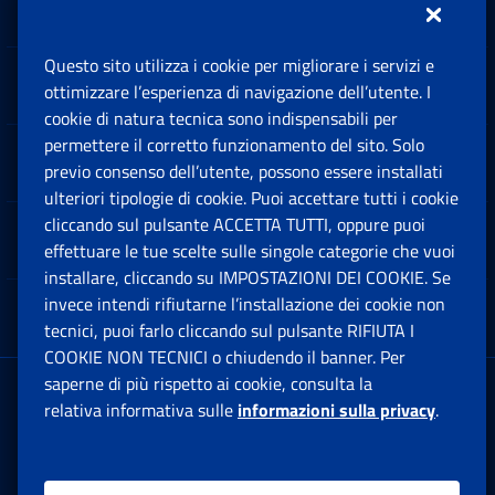
Questo sito utilizza i cookie per migliorare i servizi e
Sedi e Contatti
ottimizzare l’esperienza di navigazione dell’utente. I
Ap
cookie di natura tecnica sono indispensabili per
permettere il corretto funzionamento del sito. Solo
Software
previo consenso dell’utente, possono essere installati
Ap
ulteriori tipologie di cookie. Puoi accettare tutti i cookie
cliccando sul pulsante ACCETTA TUTTI, oppure puoi
Note Legali
effettuare le tue scelte sulle singole categorie che vuoi
Ap
installare, cliccando su IMPOSTAZIONI DEI COOKIE. Se
invece intendi rifiutarne l’installazione dei cookie non
App mobile
Ap
tecnici, puoi farlo cliccando sul pulsante RIFIUTA I
COOKIE NON TECNICI o chiudendo il banner. Per
saperne di più rispetto ai cookie, consulta la
Sede Legale
: Via Ciro il Grande, 21
relativa informativa sulle
informazioni sulla privacy
.
00144 Roma
P.IVA 02121151001