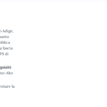
o Adige,
uanto
bblica
a fascia
PS di
quisiti
ino-Alto
entare la