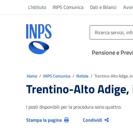
Vai al menu principale
Vai al contenuto principale
Vai al pie' di pagina
L'Istituto
INPS Comunica
Dati e Bilanci
Avvi
INPS ()
Pensione e Prev
Ti trovi in:
Home
INPS Comunica
Notizie
Trentino-Alto Adige, inc
Trentino-Alto Adige, i
I posti disponibili per la procedura sono quattro.
Stampa la pagina
Condividi