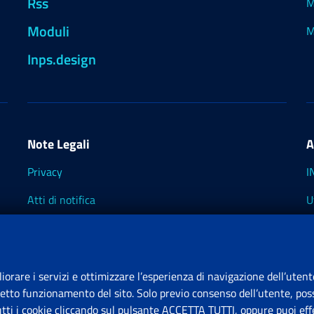
Rss
M
Moduli
M
Inps.design
Note Legali
A
Privacy
I
Atti di notifica
U
Impostazioni dei cookie
I
I
liorare i servizi e ottimizzare l’esperienza di navigazione dell’utent
retto funzionamento del sito. Solo previo consenso dell’utente, poss
tutti i cookie cliccando sul pulsante ACCETTA TUTTI, oppure puoi effe