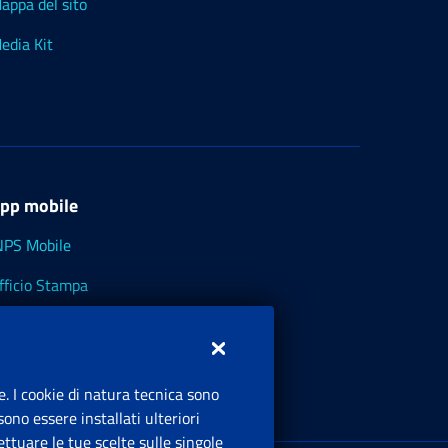
appa del sito
edia Kit
pp mobile
NPS Mobile
fficio Stampa
NPS - Museo Multimediale
NPS Cassetto Artigiani e Commercianti
e. I cookie di natura tecnica sono
ono essere installati ulteriori
ttuare le tue scelte sulle singole