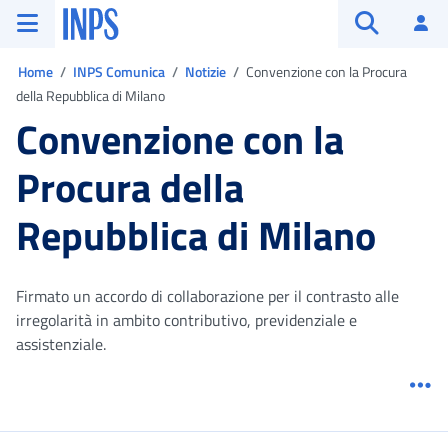
Vai al menu principale
Vai al contenuto principale
Vai al pie' di pagina
INPS ()
Ac
Apri cerca
Ti trovi in:
Home
INPS Comunica
Notizie
Convenzione con la Procura
della Repubblica di Milano
Convenzione con la
Procura della
Repubblica di Milano
Firmato un accordo di collaborazione per il contrasto alle
irregolarità in ambito contributivo, previdenziale e
assistenziale.
Me