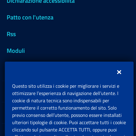
Dichiarazione accessibilità
Patto con l'utenza
Rss
Moduli
Inps.design
Questo sito utilizza i cookie per migliorare i servizi e
Sedi e Contatti
ottimizzare l’esperienza di navigazione dell’utente. I
Ap
cookie di natura tecnica sono indispensabili per
permettere il corretto funzionamento del sito. Solo
Software
previo consenso dell’utente, possono essere installati
Ap
ulteriori tipologie di cookie. Puoi accettare tutti i cookie
cliccando sul pulsante ACCETTA TUTTI, oppure puoi
Note Legali