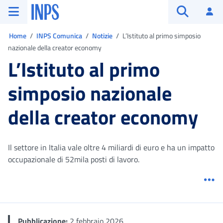
Vai al menu principale
Vai al contenuto principale
Vai al pie' di pagina
INPS ()
Ac
Apri cerca
Ti trovi in:
Home
INPS Comunica
Notizie
L’Istituto al primo simposio
nazionale della creator economy
L’Istituto al primo
simposio nazionale
della creator economy
Il settore in Italia vale oltre 4 miliardi di euro e ha un impatto
occupazionale di 52mila posti di lavoro.
Me
Pubblicazione:
2 febbraio 2026