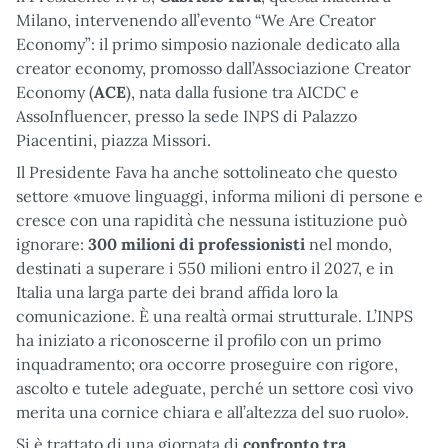
Milano, intervenendo all’evento “We Are Creator
Economy”: il primo simposio nazionale dedicato alla
creator economy, promosso dall’Associazione Creator
Economy (
ACE
), nata dalla fusione tra AICDC e
AssoInfluencer, presso la sede INPS di Palazzo
Piacentini, piazza Missori.
Il Presidente Fava ha anche sottolineato che questo
settore «muove linguaggi, informa milioni di persone e
cresce con una rapidità che nessuna istituzione può
ignorare:
300 milioni di professionisti
nel mondo,
destinati a superare i 550 milioni entro il 2027, e in
Italia una larga parte dei brand affida loro la
comunicazione. È una realtà ormai strutturale. L’INPS
ha iniziato a riconoscerne il profilo con un primo
inquadramento; ora occorre proseguire con rigore,
ascolto e tutele adeguate, perché un settore così vivo
merita una cornice chiara e all’altezza del suo ruolo».
Si è trattato di una giornata di
confronto tra