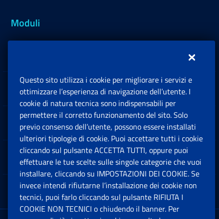
Moduli
Inps.design
Questo sito utilizza i cookie per migliorare i servizi e
Sedi e Contatti
ottimizzare l’esperienza di navigazione dell’utente. I
Ap
cookie di natura tecnica sono indispensabili per
permettere il corretto funzionamento del sito. Solo
Software
previo consenso dell’utente, possono essere installati
Ap
ulteriori tipologie di cookie. Puoi accettare tutti i cookie
cliccando sul pulsante ACCETTA TUTTI, oppure puoi
Note Legali
effettuare le tue scelte sulle singole categorie che vuoi
Ap
installare, cliccando su IMPOSTAZIONI DEI COOKIE. Se
invece intendi rifiutarne l’installazione dei cookie non
App mobile
Ap
tecnici, puoi farlo cliccando sul pulsante RIFIUTA I
COOKIE NON TECNICI o chiudendo il banner. Per