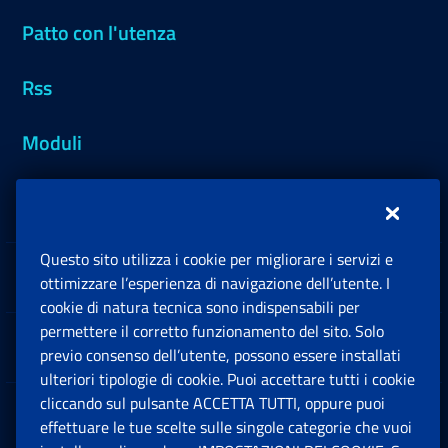
Patto con l'utenza
Rss
Moduli
Inps.design
Questo sito utilizza i cookie per migliorare i servizi e
Sedi e Contatti
ottimizzare l’esperienza di navigazione dell’utente. I
Ap
cookie di natura tecnica sono indispensabili per
permettere il corretto funzionamento del sito. Solo
Software
previo consenso dell’utente, possono essere installati
Ap
ulteriori tipologie di cookie. Puoi accettare tutti i cookie
cliccando sul pulsante ACCETTA TUTTI, oppure puoi
Note Legali
effettuare le tue scelte sulle singole categorie che vuoi
Ap