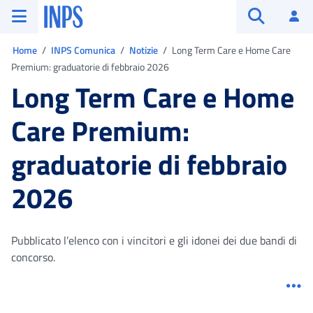
Vai al menu principale
Vai al contenuto principale
Vai al pie' di pagina
INPS ()
Ac
Apri cerca
Ti trovi in:
Home
INPS Comunica
Notizie
Long Term Care e Home Care
Premium: graduatorie di febbraio 2026
Long Term Care e Home
Care Premium:
graduatorie di febbraio
2026
Pubblicato l’elenco con i vincitori e gli idonei dei due bandi di
concorso.
Me