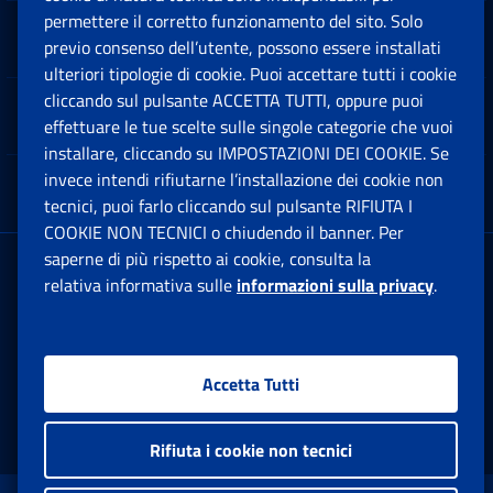
permettere il corretto funzionamento del sito. Solo
Software
previo consenso dell’utente, possono essere installati
Ap
ulteriori tipologie di cookie. Puoi accettare tutti i cookie
cliccando sul pulsante ACCETTA TUTTI, oppure puoi
Note Legali
effettuare le tue scelte sulle singole categorie che vuoi
Ap
installare, cliccando su IMPOSTAZIONI DEI COOKIE. Se
invece intendi rifiutarne l’installazione dei cookie non
App mobile
Ap
tecnici, puoi farlo cliccando sul pulsante RIFIUTA I
COOKIE NON TECNICI o chiudendo il banner. Per
saperne di più rispetto ai cookie, consulta la
Sede Legale
: Via Ciro il Grande, 21
relativa informativa sulle
informazioni sulla privacy
.
00144 Roma
P.IVA 02121151001
Accetta Tutti
Facebook: Apre una nuova finestra
Twitter: Apre una nuova finestra
Whatsapp: Apre una nuova fi
Youtube: Apre una nuo
Instagram: Apre
Linkedin:
Rs
Rifiuta i cookie non tecnici