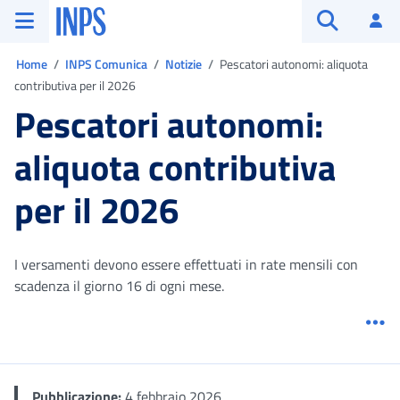
Vai al menu principale
Vai al contenuto principale
Vai al pie' di pagina
INPS ()
Ac
Apri cerca
Ti trovi in:
Home
INPS Comunica
Notizie
Pescatori autonomi: aliquota
contributiva per il 2026
Pescatori autonomi:
aliquota contributiva
per il 2026
I versamenti devono essere effettuati in rate mensili con
scadenza il giorno 16 di ogni mese.
Me
Pubblicazione:
4 febbraio 2026