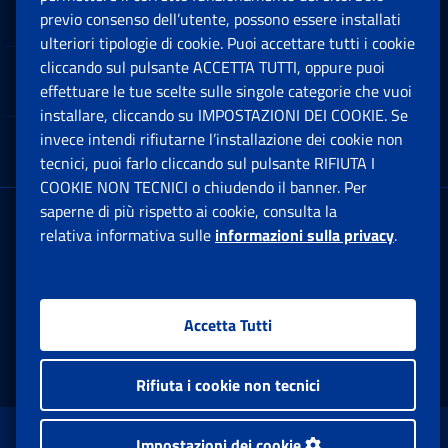
Software
previo consenso dell’utente, possono essere installati
Ap
ulteriori tipologie di cookie. Puoi accettare tutti i cookie
cliccando sul pulsante ACCETTA TUTTI, oppure puoi
Note Legali
effettuare le tue scelte sulle singole categorie che vuoi
Ap
installare, cliccando su IMPOSTAZIONI DEI COOKIE. Se
invece intendi rifiutarne l’installazione dei cookie non
App mobile
Ap
tecnici, puoi farlo cliccando sul pulsante RIFIUTA I
COOKIE NON TECNICI o chiudendo il banner. Per
saperne di più rispetto ai cookie, consulta la
Sede Legale
: Via Ciro il Grande, 21
relativa informativa sulle
informazioni sulla privacy
.
00144 Roma
P.IVA 02121151001
Accetta Tutti
Facebook: Apre una nuova finestra
Twitter: Apre una nuova finestra
Whatsapp: Apre una nuova fi
Youtube: Apre una nuo
Instagram: Apre
Linkedin:
Rs
Rifiuta i cookie non tecnici
www.inps.gov.it © 1997-2026
Impostazioni dei cookie