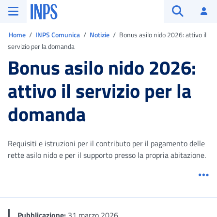
Vai al menu principale
Vai al contenuto principale
Vai al pie' di pagina
INPS ()
Ac
Apri cerca
Ti trovi in:
Home
INPS Comunica
Notizie
Bonus asilo nido 2026: attivo il
servizio per la domanda
Bonus asilo nido 2026:
attivo il servizio per la
domanda
Requisiti e istruzioni per il contributo per il pagamento delle
rette asilo nido e per il supporto presso la propria abitazione.
Me
Pubblicazione:
31 marzo 2026