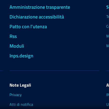
Amministrazione trasparente
S
Dichiarazione accessibilità
T
Patto con l'utenza
C
Rss
M
Moduli
M
Inps.design
Note Legali
A
Privacy
I
Atti di notifica
U