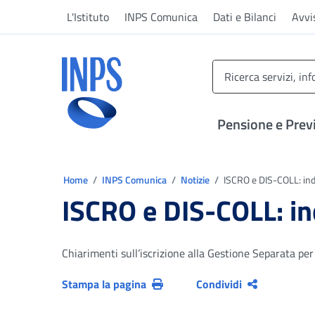
Vai al menu principale
Vai al contenuto principale
Vai al pie' di pagina
L'Istituto
INPS Comunica
Dati e Bilanci
Avvi
INPS ()
Pensione e Prev
Ti trovi in:
Home
INPS Comunica
Notizie
ISCRO e DIS-COLL: indi
ISCRO e DIS-COLL: ind
Chiarimenti sull’iscrizione alla Gestione Separata per
Stampa la pagina
Condividi