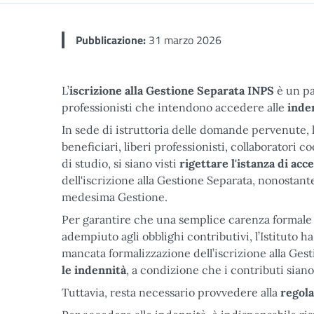
Pubblicazione:
31 marzo 2026
L’
iscrizione alla Gestione Separata INPS
è un pa
professionisti che intendono accedere alle
inde
In sede di istruttoria delle domande pervenute, 
beneficiari, liberi professionisti, collaboratori 
di studio, si siano visti
rigettare l'istanza di acc
dell'iscrizione alla Gestione Separata, nonostante
medesima Gestione.
Per garantire che una semplice carenza formale
adempiuto agli obblighi contributivi, l’Istituto h
mancata formalizzazione dell’iscrizione alla Ges
le indennità
, a condizione che i contributi sian
Tuttavia, resta necessario provvedere alla
regola