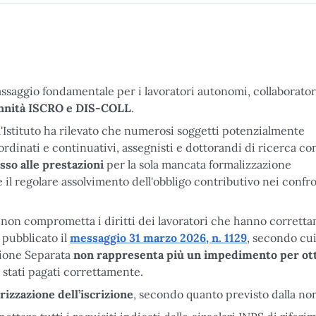
ssaggio fondamentale per i lavoratori autonomi, collaborator
nnità ISCRO e DIS-COLL
.
l'Istituto ha rilevato che numerosi soggetti potenzialmente
coordinati e continuativi, assegnisti e dottorandi di ricerca co
esso alle prestazioni
per la sola mancata formalizzazione
 il regolare assolvimento dell'obbligo contributivo nei confro
 non comprometta i diritti dei lavoratori che hanno corrett
a pubblicato il
messaggio 31 marzo 2026, n. 1129
, secondo cui
tione Separata
non rappresenta più un impedimento per ot
o stati pagati correttamente.
rizzazione dell’iscrizione
, secondo quanto previsto dalla no