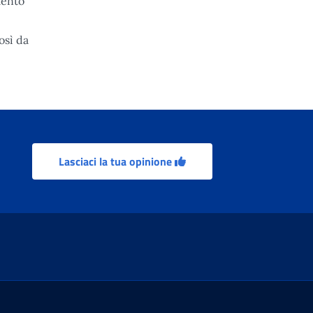
mento
osì da
Lasciaci la tua opinione