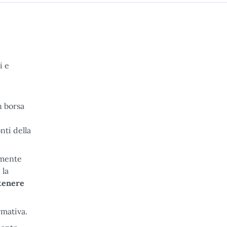
i e
n borsa
nti della
amente
 la
tenere
rmativa.