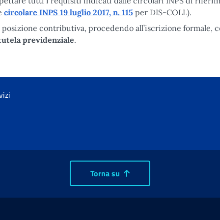
ettare tutti i requisiti indicati dalle circolari INPS di riferi
e
circolare INPS 19 luglio 2017, n. 115
per DIS-COLL).
a posizione contributiva, procedendo all’iscrizione formale, c
 tutela previdenziale
.
vizi
Torna su