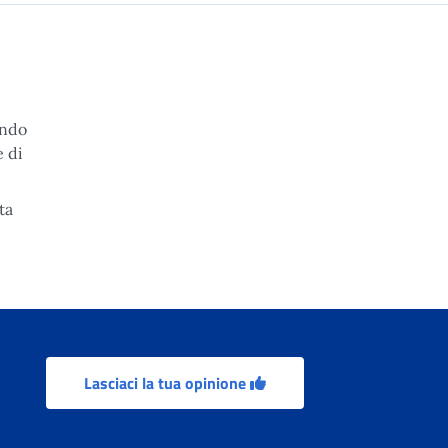
ando
e di
ta
Lasciaci la tua opinione