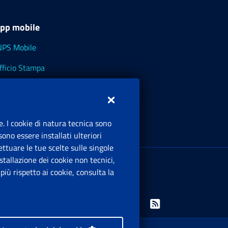
pp mobile
NPS Mobile
fficio Stampa
NPS - Museo Multimediale
NPS Cassetto Artigiani e Commercianti
e. I cookie di natura tecnica sono
ono essere installati ulteriori
ttuare le tue scelte sulle singole
ede Legale
: Via Ciro il Grande, 21
tallazione dei cookie non tecnici,
00144 Roma
iù rispetto ai cookie, consulta la
.IVA 02121151001
Facebook: Apre una nuova finestra
Twitter: Apre una nuova finestra
Whatsapp: Apre una nuova finestra
Youtube: Apre una nuova fine
Instagram: Apre una nuo
Linkedin: Apre una 
Rss: Apre una