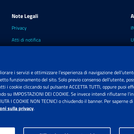
Note Legali
A
Privacy
I
Atti di notifica
U
Impostazioni dei cookie
I
I
liorare i servizi e ottimizzare l’esperienza di navigazione dell’utent
retto funzionamento del sito. Solo previo consenso dell’utente, poss
tutti i cookie cliccando sul pulsante ACCETTA TUTTI, oppure puoi effe
S
ando su IMPOSTAZIONI DEI COOKIE. Se invece intendi rifiutarne l’ins
FIUTA I COOKIE NON TECNICI o chiudendo il banner. Per saperne di p
P
oni sulla privacy
.