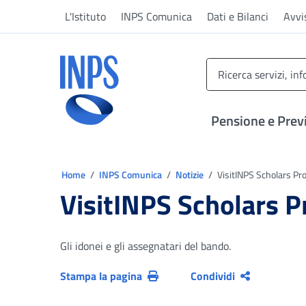
Vai al menu principale
Vai al contenuto principale
Vai al pie' di pagina
L'Istituto
INPS Comunica
Dati e Bilanci
Avvi
INPS ()
Pensione e Prev
Ti trovi in:
Home
INPS Comunica
Notizie
VisitINPS Scholars Pro
VisitINPS Scholars P
Gli idonei e gli assegnatari del bando.
Stampa la pagina
Condividi