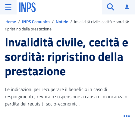
Vai al menu principale
Vai al contenuto principale
Vai al pie' di pagina
INPS ()
Ac
Apri cerca
Ti trovi in:
Home
INPS Comunica
Notizie
Invalidità civile, cecità e sordità:
ripristino della prestazione
Invalidità civile, cecità e
sordità: ripristino della
prestazione
Le indicazioni per recuperare il beneficio in caso di
respingimento, revoca o sospensione a causa di mancanza o
perdita dei requisiti socio-economici.
Me