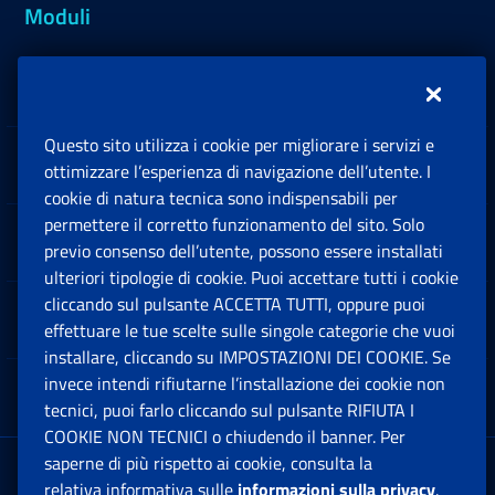
Moduli
Inps.design
Questo sito utilizza i cookie per migliorare i servizi e
Sedi e Contatti
ottimizzare l’esperienza di navigazione dell’utente. I
Ap
cookie di natura tecnica sono indispensabili per
permettere il corretto funzionamento del sito. Solo
Software
previo consenso dell’utente, possono essere installati
Ap
ulteriori tipologie di cookie. Puoi accettare tutti i cookie
cliccando sul pulsante ACCETTA TUTTI, oppure puoi
Note Legali
effettuare le tue scelte sulle singole categorie che vuoi
Ap
installare, cliccando su IMPOSTAZIONI DEI COOKIE. Se
invece intendi rifiutarne l’installazione dei cookie non
App mobile
Ap
tecnici, puoi farlo cliccando sul pulsante RIFIUTA I
COOKIE NON TECNICI o chiudendo il banner. Per
saperne di più rispetto ai cookie, consulta la
Sede Legale
: Via Ciro il Grande, 21
relativa informativa sulle
informazioni sulla privacy
.