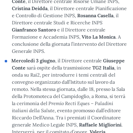
Conte
, il Direttore centrale Risorse Umane INPS,
Cristina Deidda
, il Direttore centrale Pianificazione
e Controllo di Gestione INPS,
Rosanna Casella
, il
Direttore centrale Studi e Ricerche INPS
Gianfranco Santoro
e il Direttore centrale
Formazione e Accademia INPS,
Vito La Monica
. A
conclusione della giornata l’intervento del Direttore
Generale INPS.
Mercoledì 3 giugno
, il Direttore centrale
Giuseppe
Conte
sarà ospite della trasmissione
TG2 Italia
, in
onda su Rai2, per introdurre i temi centrali del
convegno organizzato dall’Istituto sul lavoro da
remoto. Nella stessa giornata, dalle 18, presso la Sala
della Protomoteca del Campidoglio, a Roma, si terrà
Premio Recti Eques – Paladini
la cerimonia del
italiani della Salute
, evento promosso dall’editore
Riccardo Dell’Anna. Tra i premiati il Coordinatore
generale Medico Legale INPS,
Raffaele Migliorini
.
Interverrà, per il comitato d’onore,
Valeria