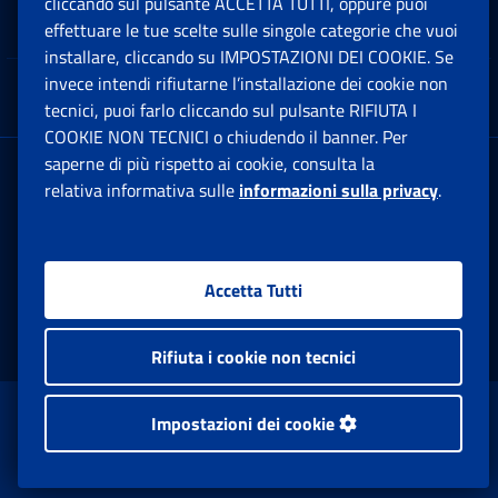
cliccando sul pulsante ACCETTA TUTTI, oppure puoi
Note Legali
effettuare le tue scelte sulle singole categorie che vuoi
Ap
installare, cliccando su IMPOSTAZIONI DEI COOKIE. Se
invece intendi rifiutarne l’installazione dei cookie non
App mobile
Ap
tecnici, puoi farlo cliccando sul pulsante RIFIUTA I
COOKIE NON TECNICI o chiudendo il banner. Per
saperne di più rispetto ai cookie, consulta la
Sede Legale
: Via Ciro il Grande, 21
relativa informativa sulle
informazioni sulla privacy
.
00144 Roma
P.IVA 02121151001
Accetta Tutti
Facebook: Apre una nuova finestra
Twitter: Apre una nuova finestra
Whatsapp: Apre una nuova fi
Youtube: Apre una nuo
Instagram: Apre
Linkedin:
Rs
Rifiuta i cookie non tecnici
www.inps.gov.it © 1997-2026
Impostazioni dei cookie
Istituto Nazionale Previdenza Sociale.
Tutti i diritti riservati.