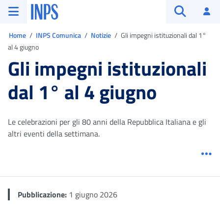
Vai al menu principale
Vai al contenuto principale
Vai al pie' di pagina
INPS ()
Ac
Apri cerca
Ti trovi in:
Home
INPS Comunica
Notizie
Gli impegni istituzionali dal 1°
al 4 giugno
Gli impegni istituzionali
dal 1° al 4 giugno
Le celebrazioni per gli 80 anni della Repubblica Italiana e gli
altri eventi della settimana.
Me
Pubblicazione:
1 giugno 2026