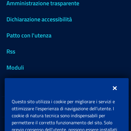
Amministrazione trasparente
Dichiarazione accessibilità
Patto con l'utenza
Rss
Moduli
Inps.design
Questo sito utilizza i cookie per migliorare i servizi e
Sedi e Contatti
ottimizzare l’esperienza di navigazione dell’utente. I
Ap
cookie di natura tecnica sono indispensabili per
permettere il corretto funzionamento del sito. Solo
Software
previo consenso dell’utente, possono essere installati
Ap