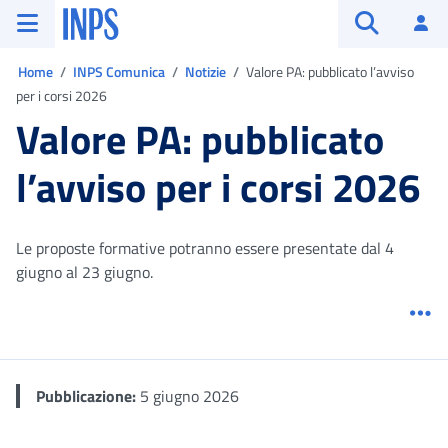
Vai al menu principale
Vai al contenuto principale
Vai al pie' di pagina
INPS ()
Ac
Apri cerca
Ti trovi in:
Home
INPS Comunica
Notizie
Valore PA: pubblicato l’avviso
per i corsi 2026
Valore PA: pubblicato
l’avviso per i corsi 2026
Le proposte formative potranno essere presentate dal 4
giugno al 23 giugno.
Me
Pubblicazione:
5 giugno 2026