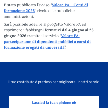
È stato pubblicato l’avviso “
Valore PA – Corsi di
formazione 2026
” rivolto alle pubbliche
amministrazioni.
Sarà possibile aderire al progetto Valore PA ed
esprimere i fabbisogni formativi
dal 4 giugno al 23
giugno 2026
tramite il servizio “
Valore PA:
partecipazione di dipendenti pubblici a corsi di
formazione erogati da università
”.
Il tuo contributo è prezioso per migliorare i nostri servizi
Lasciaci la tua opinione