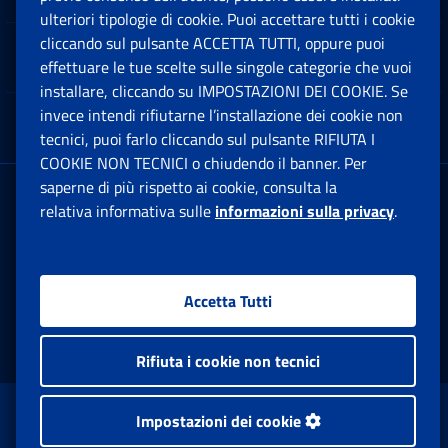
ulteriori tipologie di cookie. Puoi accettare tutti i cookie
cliccando sul pulsante ACCETTA TUTTI, oppure puoi
Note Legali
effettuare le tue scelte sulle singole categorie che vuoi
Ap
installare, cliccando su IMPOSTAZIONI DEI COOKIE. Se
invece intendi rifiutarne l’installazione dei cookie non
App mobile
Ap
tecnici, puoi farlo cliccando sul pulsante RIFIUTA I
COOKIE NON TECNICI o chiudendo il banner. Per
saperne di più rispetto ai cookie, consulta la
Sede Legale
: Via Ciro il Grande, 21
relativa informativa sulle
informazioni sulla privacy
.
00144 Roma
P.IVA 02121151001
Accetta Tutti
Facebook: Apre una nuova finestra
Twitter: Apre una nuova finestra
Whatsapp: Apre una nuova fi
Youtube: Apre una nuo
Instagram: Apre
Linkedin:
Rs
Rifiuta i cookie non tecnici
www.inps.gov.it © 1997-2026
Impostazioni dei cookie
Istituto Nazionale Previdenza Sociale.