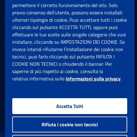
permettere il corretto funzionamento del sito. Solo
Software
previo consenso dell’utente, possono essere installati
Ap
ulteriori tipologie di cookie. Puoi accettare tutti i cookie
cliccando sul pulsante ACCETTA TUTTI, oppure puoi
Note Legali
effettuare le tue scelte sulle singole categorie che vuoi
Ap
installare, cliccando su IMPOSTAZIONI DEI COOKIE. Se
invece intendi rifiutarne l’installazione dei cookie non
App mobile
Ap
tecnici, puoi farlo cliccando sul pulsante RIFIUTA I
COOKIE NON TECNICI o chiudendo il banner. Per
saperne di più rispetto ai cookie, consulta la
Sede Legale
: Via Ciro il Grande, 21
relativa informativa sulle
informazioni sulla privacy
.
00144 Roma
P.IVA 02121151001
Accetta Tutti
Facebook: Apre una nuova finestra
Twitter: Apre una nuova finestra
Whatsapp: Apre una nuova fi
Youtube: Apre una nuo
Instagram: Apre
Linkedin:
Rs
Rifiuta i cookie non tecnici