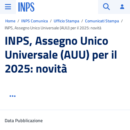
Vai al menu principale
Vai al contenuto principale
Vai al pie' di pagina
INPS ()
Ac
Apri cerca
Ti trovi in:
Home
INPS Comunica
Ufficio Stampa
Comunicati Stampa
INPS, Assegno Unico Universale (AUU) per il 2025: novità
INPS, Assegno Unico
Universale (AUU) per il
2025: novità
Menu link servizio sezione
Dettaglio
Data Pubblicazione