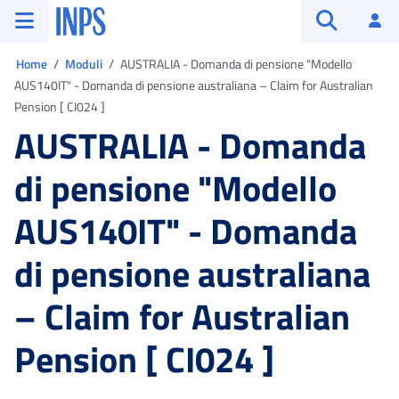
Vai al menu principale
Vai al contenuto principale
Vai al pie' di pagina
INPS ()
Ac
Apri cerca
Ti trovi in:
Home
Moduli
AUSTRALIA - Domanda di pensione "Modello
AUS140IT" - Domanda di pensione australiana – Claim for Australian
Pension [ CI024 ]
AUSTRALIA - Domanda
di pensione "Modello
AUS140IT" - Domanda
di pensione australiana
– Claim for Australian
Pension [ CI024 ]