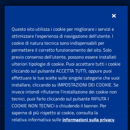
Inps.design
Questo sito utilizza i cookie per migliorare i servizi e
Sedi e Contatti
ottimizzare l’esperienza di navigazione dell’utente. I
Ap
cookie di natura tecnica sono indispensabili per
permettere il corretto funzionamento del sito. Solo
Software
previo consenso dell’utente, possono essere installati
Ap
ulteriori tipologie di cookie. Puoi accettare tutti i cookie
cliccando sul pulsante ACCETTA TUTTI, oppure puoi
Note Legali
effettuare le tue scelte sulle singole categorie che vuoi
Ap
installare, cliccando su IMPOSTAZIONI DEI COOKIE. Se
invece intendi rifiutarne l’installazione dei cookie non
App mobile
Ap
tecnici, puoi farlo cliccando sul pulsante RIFIUTA I
COOKIE NON TECNICI o chiudendo il banner. Per
saperne di più rispetto ai cookie, consulta la
Sede Legale
: Via Ciro il Grande, 21
relativa informativa sulle
informazioni sulla privacy
.
00144 Roma