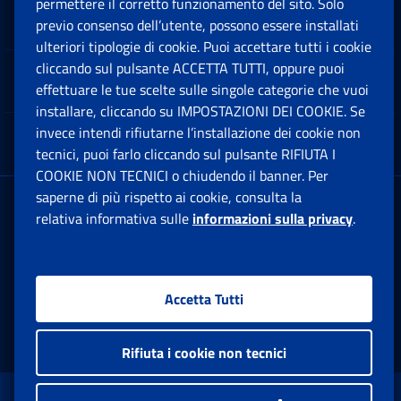
permettere il corretto funzionamento del sito. Solo
Software
previo consenso dell’utente, possono essere installati
Ap
ulteriori tipologie di cookie. Puoi accettare tutti i cookie
cliccando sul pulsante ACCETTA TUTTI, oppure puoi
Note Legali
effettuare le tue scelte sulle singole categorie che vuoi
Ap
installare, cliccando su IMPOSTAZIONI DEI COOKIE. Se
invece intendi rifiutarne l’installazione dei cookie non
App mobile
Ap
tecnici, puoi farlo cliccando sul pulsante RIFIUTA I
COOKIE NON TECNICI o chiudendo il banner. Per
saperne di più rispetto ai cookie, consulta la
Sede Legale
: Via Ciro il Grande, 21
relativa informativa sulle
informazioni sulla privacy
.
00144 Roma
P.IVA 02121151001
Accetta Tutti
Facebook: Apre una nuova finestra
Twitter: Apre una nuova finestra
Whatsapp: Apre una nuova fi
Youtube: Apre una nuo
Instagram: Apre
Linkedin:
Rs
Rifiuta i cookie non tecnici