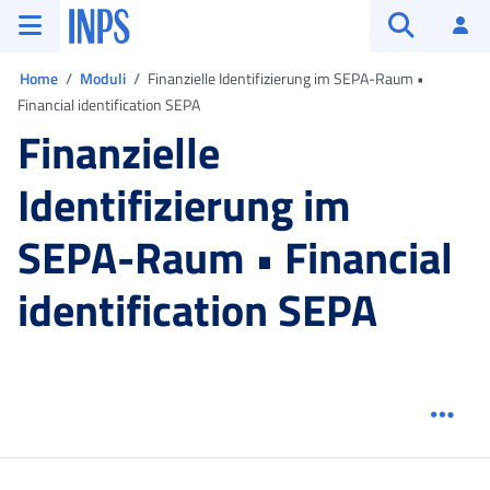
Vai al menu principale
Vai al contenuto principale
Vai al pie' di pagina
INPS ()
Ac
Apri cerca
Ti trovi in:
Home
Moduli
Finanzielle Identifizierung im SEPA-Raum •
Financial identification SEPA
Finanzielle
Identifizierung im
SEPA-Raum • Financial
identification SEPA
Menu