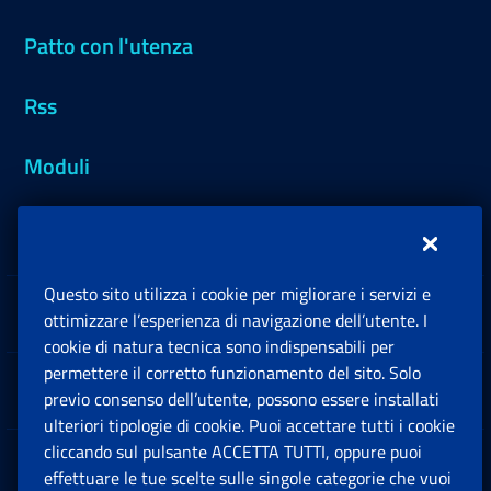
Patto con l'utenza
Rss
Moduli
Inps.design
Questo sito utilizza i cookie per migliorare i servizi e
Sedi e Contatti
ottimizzare l’esperienza di navigazione dell’utente. I
Ap
cookie di natura tecnica sono indispensabili per
permettere il corretto funzionamento del sito. Solo
Software
previo consenso dell’utente, possono essere installati
Ap
ulteriori tipologie di cookie. Puoi accettare tutti i cookie
cliccando sul pulsante ACCETTA TUTTI, oppure puoi
Note Legali
effettuare le tue scelte sulle singole categorie che vuoi
Ap