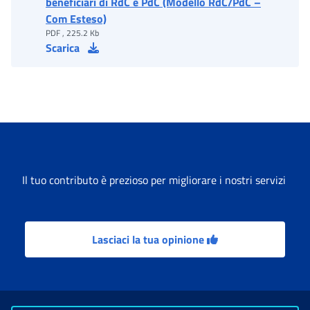
beneficiari di RdC e PdC (Modello RdC/PdC –
Com Esteso)
PDF , 225.2 Kb
Scarica
Il tuo contributo è prezioso per migliorare i nostri servizi
Lasciaci la tua opinione