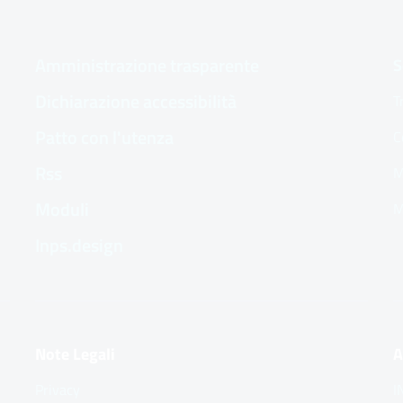
Amministrazione trasparente
S
Dichiarazione accessibilità
T
Patto con l'utenza
C
Rss
M
Moduli
M
Inps.design
Note Legali
A
Privacy
I