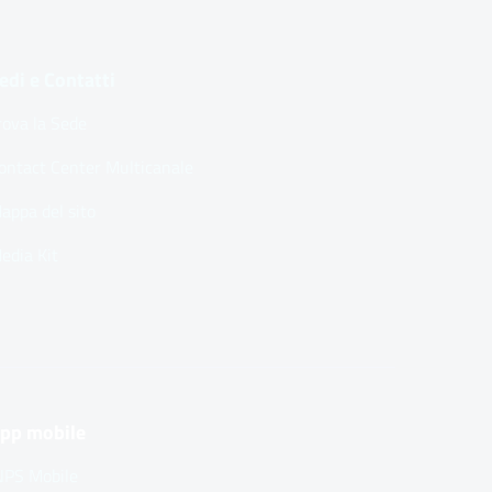
edi e Contatti
rova la Sede
ontact Center Multicanale
appa del sito
edia Kit
pp mobile
NPS Mobile