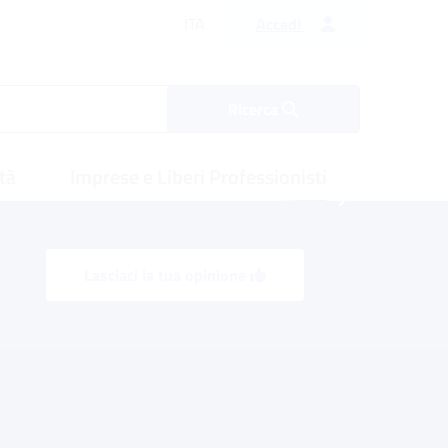
Lingua italiana
ITA
Accedi
Ricerca
tà
Imprese e Liberi Professionisti
Lasciaci la tua opinione