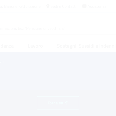
si, Bandi e Fatturazione
Sedi e Contatti
Assistenza
idenza
Lavoro
Sostegni, Sussidi e Indenni
vizi
Torna su