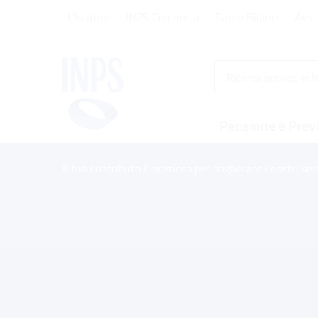
Vai al menu principale
Vai al contenuto principale
Vai al pie' di pagina
L'Istituto
INPS Comunica
Dati e Bilanci
Avvi
INPS ()
Pensione e Prev
Il tuo contributo è prezioso per migliorare i nostri ser