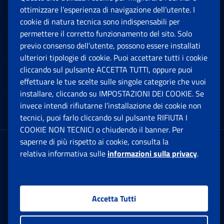
Sedi e Contatti
ottimizzare l’esperienza di navigazione dell’utente. I
Ap
cookie di natura tecnica sono indispensabili per
permettere il corretto funzionamento del sito. Solo
Software
previo consenso dell’utente, possono essere installati
Ap
ulteriori tipologie di cookie. Puoi accettare tutti i cookie
cliccando sul pulsante ACCETTA TUTTI, oppure puoi
Note Legali
effettuare le tue scelte sulle singole categorie che vuoi
Ap
installare, cliccando su IMPOSTAZIONI DEI COOKIE. Se
invece intendi rifiutarne l’installazione dei cookie non
App mobile
Ap
tecnici, puoi farlo cliccando sul pulsante RIFIUTA I
COOKIE NON TECNICI o chiudendo il banner. Per
saperne di più rispetto ai cookie, consulta la
Sede Legale
: Via Ciro il Grande, 21
relativa informativa sulle
informazioni sulla privacy
.
00144 Roma
P.IVA 02121151001
Accetta Tutti
Facebook: Apre una nuova finestra
Twitter: Apre una nuova finestra
Whatsapp: Apre una nuova fi
Youtube: Apre una nuo
Instagram: Apre
Linkedin:
Rs