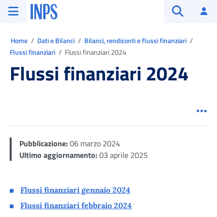
Vai al menu principale
Vai al contenuto principale
Vai al pie' di pagina
INPS ()
Ac
Apri cerca
Ti trovi in:
Home
Dati e Bilanci
Bilanci, rendiconti e flussi finanziari
Flussi finanziari
Flussi finanziari 2024
Flussi finanziari 2024
Men
Pubblicazione:
06 marzo 2024
Ultimo aggiornamento:
03 aprile 2025
Flussi finanziari gennaio 2024
Flussi finanziari febbraio 2024