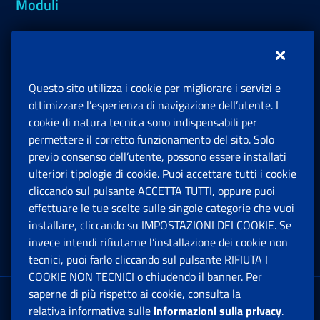
Moduli
Inps.design
Questo sito utilizza i cookie per migliorare i servizi e
Sedi e Contatti
ottimizzare l’esperienza di navigazione dell’utente. I
Ap
cookie di natura tecnica sono indispensabili per
permettere il corretto funzionamento del sito. Solo
Software
previo consenso dell’utente, possono essere installati
Ap
ulteriori tipologie di cookie. Puoi accettare tutti i cookie
cliccando sul pulsante ACCETTA TUTTI, oppure puoi
Note Legali
effettuare le tue scelte sulle singole categorie che vuoi
Ap
installare, cliccando su IMPOSTAZIONI DEI COOKIE. Se
invece intendi rifiutarne l’installazione dei cookie non
App mobile
Ap
tecnici, puoi farlo cliccando sul pulsante RIFIUTA I
COOKIE NON TECNICI o chiudendo il banner. Per
saperne di più rispetto ai cookie, consulta la
Sede Legale
: Via Ciro il Grande, 21
relativa informativa sulle
informazioni sulla privacy
.