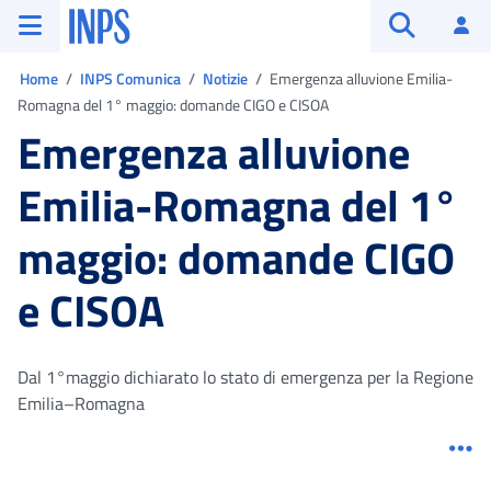
Vai al menu principale
Vai al contenuto principale
Vai al pie' di pagina
INPS ()
Ac
Apri cerca
Ti trovi in:
Home
INPS Comunica
Notizie
Emergenza alluvione Emilia-
Romagna del 1° maggio: domande CIGO e CISOA
Emergenza alluvione
Emilia-Romagna del 1°
maggio: domande CIGO
e CISOA
Dal 1°maggio dichiarato lo stato di emergenza per la Regione
Emilia–Romagna
Me