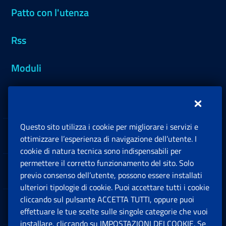
Patto con l'utenza
Rss
Moduli
Inps.design
Questo sito utilizza i cookie per migliorare i servizi e
Sedi e Contatti
ottimizzare l’esperienza di navigazione dell’utente. I
Ap
cookie di natura tecnica sono indispensabili per
permettere il corretto funzionamento del sito. Solo
Software
previo consenso dell’utente, possono essere installati
Ap
ulteriori tipologie di cookie. Puoi accettare tutti i cookie
cliccando sul pulsante ACCETTA TUTTI, oppure puoi
Note Legali
effettuare le tue scelte sulle singole categorie che vuoi
Ap
installare, cliccando su IMPOSTAZIONI DEI COOKIE. Se