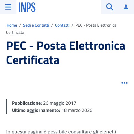
Vai al menu principale
Vai al contenuto principale
Vai al pie' di pagina
INPS ()
Ac
Apri cerca
Ti trovi in:
Home
Sedi e Contatti
Contatti
PEC - Posta Elettronica
Certificata
PEC - Posta Elettronica
Certificata
Men
Pubblicazione:
26 maggio 2017
Ultimo aggiornamento:
18 marzo 2026
In questa pagina è possibile consultare gli elenchi